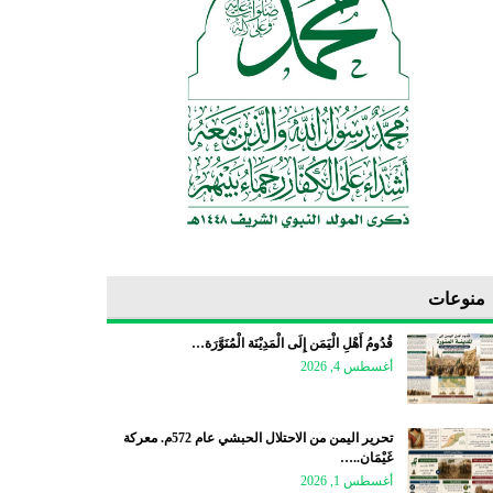
منوعات
قُدُومُ أَهْلِ الْيَمَن إِلَى الْمَدِيْنَة الْمُنَوَّرَة…
أغسطس 4, 2026
تحرير اليمن من الاحتلال الحبشي عام 572م. معركة
غَيْمَان..…
أغسطس 1, 2026