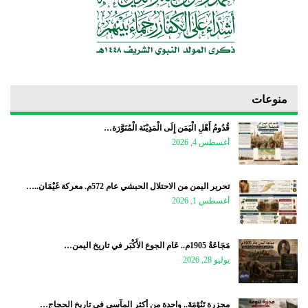
منوعات
قُدُومُ أَهْلِ الْيَمَن إِلَى الْمَدِيْنَة الْمُنَوَّرَة…
أغسطس 4, 2026
تحرير اليمن من الاحتلال الحبشي عام 572م. معركة غَيْمَان..…
أغسطس 1, 2026
مَجَاعَةُ 1905م.. عَام الجوع الأَكْبَر في تاريخ اليمن…
يوليو 28, 2026
مجزرة تَنُوْمَةَ.. واحدة من أكثر المآسي في تاريخ الحجاج…