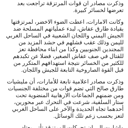
وذكرت مصادر ان قوات المرتزقة تراجعت بعد
تعرضها لخسائر كبيرة.
وكانت الامارات، اعطت الضوء الاخضر، لمرتزقتها
بقيادة طارق عفاش، لبدء عملياتهم المسلحة ضد
الجيش اليمني واللجان الشعبية في الساحل الغربي
لليمن وذلك عقب فشلهم في حشد المزيد من
المجندين الجنوبيين وكذا من ابناء محافظة تعز
للقتال في صف عفاش الصغير، فضلا عن تكبدهم
للكثير من الخسائر نتيجة استهدافهم المتكرر من
قبل القوة الصاروخية التابعة للجيش واللجان.
وذكرت مصادر اعلامية تابعة للأمارات، أن مليشيات
طارق صالح التي تضم قوات من مختلفة الجنسيات
ومن ضمنهم الجماعات الارهابية المنضوية تحت
ستار السلفية، شرعت في التحرك عبر محورين،
أحدهما تجاه الحديدة والآخر على الساحل الغربي
لتعز بحسب زعم تلك الوسائل.
واشارت الى ان تحركات المرتزقة تأتي بعتاد