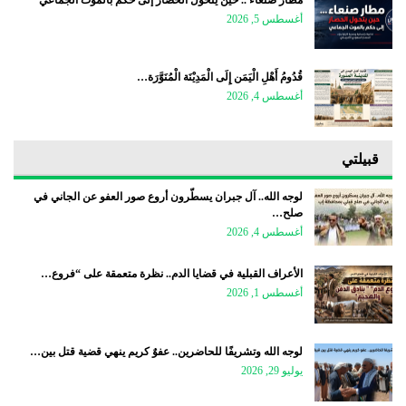
أغسطس 5, 2026
قُدُومُ أَهْلِ الْيَمَن إِلَى الْمَدِيْنَة الْمُنَوَّرَة…
أغسطس 4, 2026
قبيلتي
لوجه الله.. آل جبران يسطّرون أروع صور العفو عن الجاني في
صلح…
أغسطس 4, 2026
الأعراف القبلية في قضايا الدم.. نظرة متعمقة على “فروع…
أغسطس 1, 2026
لوجه الله وتشريفًا للحاضرين.. عفوٌ كريم ينهي قضية قتل بين…
يوليو 29, 2026