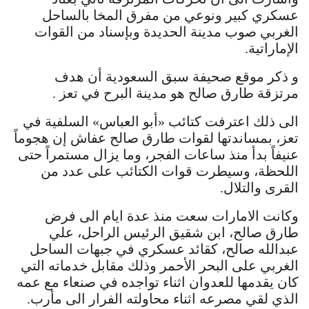
عسكري كبير ونوعي من مفرق المخا بالساحل
الغربي صوب مدينة الحديدة وبإسناد من القوات
الإماراتية.
و ذكر موقع صحيفة سبق السعودية أن هدف
مرتزقة طارق صالح هو مدينة البرح في تعز .
الى ذلك اعترفت كتائب «أبو العباس» السلفية في
تعز، بمساندتها لقوات طارق صالح عفاش إن هجوماً
عنيفاً بدأ منذ ساعات الفجر، وما يزال مستمراً حتى
اللحظة، وسيطرت قوات الكتائب على عدد من
القرى والتلال.
وكانت الامارات سعت منذ عدة ايام الى فرض
طارق صالح، ابن شقيق الرئيس الراحل، علي
عبدالله صالح، كقائد عسكري في جبهات الساحل
الغربي على البحر الأحمر وذلك مقابل خدماته التي
كان يقدمها للعدوان اثناء تواجده في صنعاء مع عمه
الذي لقي مصرعه اثناء محاولته الفرار الى مأرب.