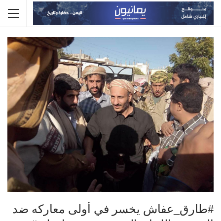
#طارق_عفاش يخسر في أولى معاركه ضد