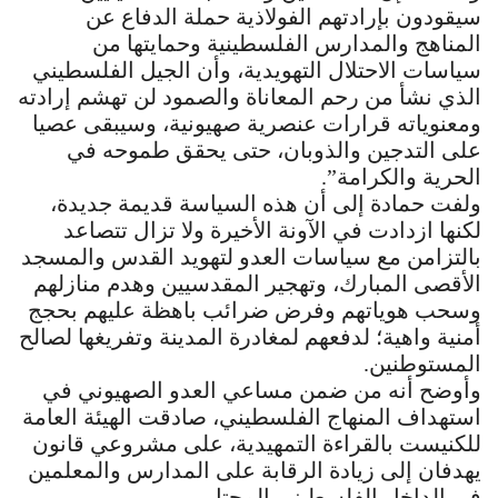
سيقودون بإرادتهم الفولاذية حملة الدفاع عن
المناهج والمدارس الفلسطينية وحمايتها من
سياسات الاحتلال التهويدية، وأن الجيل الفلسطيني
الذي نشأ من رحم المعاناة والصمود لن تهشم إرادته
ومعنوياته قرارات عنصرية صهيونية، وسيبقى عصيا
على التدجين والذوبان، حتى يحقق طموحه في
الحرية والكرامة”.
ولفت حمادة إلى أن هذه السياسة قديمة جديدة،
لكنها ازدادت في الآونة الأخيرة ولا تزال تتصاعد
بالتزامن مع سياسات العدو لتهويد القدس والمسجد
الأقصى المبارك، وتهجير المقدسيين وهدم منازلهم
وسحب هوياتهم وفرض ضرائب باهظة عليهم بحجج
أمنية واهية؛ لدفعهم لمغادرة المدينة وتفريغها لصالح
المستوطنين.
وأوضح أنه من ضمن مساعي العدو الصهيوني في
استهداف المنهاج الفلسطيني، صادقت الهيئة العامة
للكنيست بالقراءة التمهيدية، على مشروعي قانون
يهدفان إلى زيادة الرقابة على المدارس والمعلمين
في الداخل الفلسطيني المحتل.