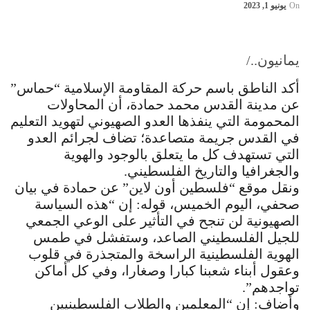
On
يونيو 1, 2023
يمانيون../
أكد الناطق باسم حركة المقاومة الإسلامية “حماس”
عن مدينة القدس محمد حمادة، أن المحاولات
المحمومة التي ينفذها العدو الصهيوني لتهويد التعليم
في القدس جريمة متصاعدة؛ تضاف لجرائم العدو
التي تستهدف كل ما يتعلق بالوجود والهوية
والجغرافيا والتاريخ الفلسطيني.
ونقل موقع “فلسطين أون لاين” عن حمادة في بيان
صحفي، اليوم الخميس، قوله: إن “هذه السياسة
الصهيونية لن تنجح في التأثير على الوعي الجمعي
للجيل الفلسطيني الصاعد، وستفشل في طمس
الهوية الفلسطينية الراسخة والمتجذرة في قلوب
وعقول أبناء شعبنا كبارا وصغارا، وفي كل أماكن
تواجدهم”.
وأضاف: إن “المعلمين والطلاب الفلسطينيين