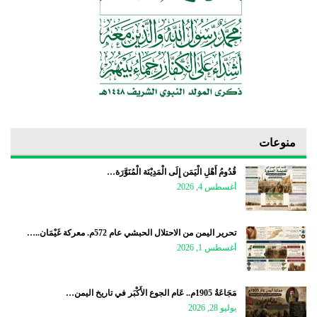
منوعات
قُدُومُ أَهْلِ الْيَمَن إِلَى الْمَدِيْنَة الْمُنَوَّرَة…
أغسطس 4, 2026
تحرير اليمن من الاحتلال الحبشي عام 572م. معركة غَيْمَان..…
أغسطس 1, 2026
مَجَاعَةُ 1905م.. عَام الجوع الأَكْبَر في تاريخ اليمن…
يوليو 28, 2026