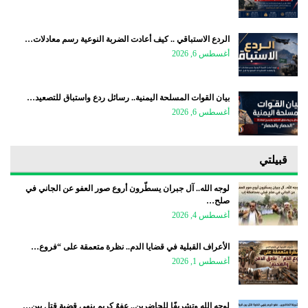
الردع الاستباقي .. كيف أعادت الضربة النوعية رسم معادلات…
أغسطس 6, 2026
بيان القوات المسلحة اليمنية.. رسائل ردع واستباق للتصعيد…
أغسطس 6, 2026
قبيلتي
لوجه الله.. آل جبران يسطّرون أروع صور العفو عن الجاني في
صلح…
أغسطس 4, 2026
الأعراف القبلية في قضايا الدم.. نظرة متعمقة على “فروع…
أغسطس 1, 2026
لوجه الله وتشريفًا للحاضرين.. عفوٌ كريم ينهي قضية قتل بين…