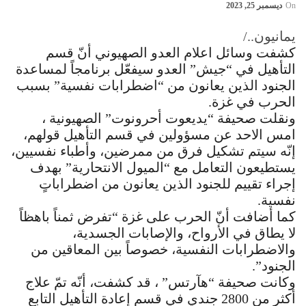
On
ديسمبر 25, 2023
يمانيون../
كشفت وسائل اعلام العدو الصهيوني أنّ قسم
التأهيل في “جيش” العدو سيفعّل برنامجاً لمساعدة
الجنود الذين يعانون من “اضطرابات نفسية” بسبب
الحرب في غزة.
ونقلت صحيفة “يديعوت أحرونوت” الصهيونية ،
امس الاحد عن مسؤولين في قسم التأهيل قولهم،
إنّه سيتم تشكيل فرق من ممرضين، وأطباء نفسيين،
يستطيعون التعامل مع “الميول الانتحارية” بهدف
إجراء تقييم للجنود الذين يعانون من اضطراباتٍ
نفسية.
كما أضافت أنّ الحرب على غزة “تفرض ثمناً باهظاً
لا يطاق في الأرواح، والإصابات الجسدية،
والاضطرابات النفسية، خصوصاً بين المعاقين من
الجنود”.
وكانت صحيفة “هآرتس” ، قد كشفت، أنّه تمّ علاج
أكثر من 2800 جندي في قسم إعادة التأهيل التابع