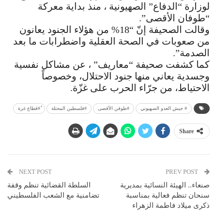
لوزارة “الدفاع” الصهيونية ، منذ بداية معركة
“طوفان الأقصى”.
وقالت الصحيفة إنّ “18% من هؤلاء الجنود يعانون
من صعوبات في الصحة العقلية واضطرابات ما بعد
الصدمة”.
كما كشفت صحيفة “معاريف” ، عن مشاكل نفسية
وجسدية يعاني منها جنود الاحتلال، وخصوصاً
الاحتياط، من جرّاء الحرب على غزّة.
# جيش العدو الصهيوني
#طوفن الأقصى
ُ#قطاع غزة
Share
NEXT POST
PREV POST
صنعاء.. الهيئة النسائية بمديرية
السلطة القضائية تنظم وقفة
سنحان تنظم فعالية بمناسبة
تضامنية مع الشعب الفلسطيني
ذكرى ميلاد فاطمة الزهراء