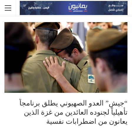
“جيش” العدو الصهيوني يطلق برنامجاً
تأهيلياً لجنوده العائدين من غزة الذين
يعانون من اضطرابات نفسية