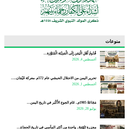
منوعات
قُدُومُ أَهْلِ الْيَمَن إِلَى الْمَدِيْنَة الْمُنَوَّرَة…
أغسطس 4, 2026
تحرير اليمن من الاحتلال الحبشي عام 572م. معركة غَيْمَان..…
أغسطس 1, 2026
مَجَاعَةُ 1905م.. عَام الجوع الأَكْبَر في تاريخ اليمن…
يوليو 28, 2026
مجزرة تَنُوْمَةَ.. واحدة من أكثر المآسي في تاريخ الحجاج…