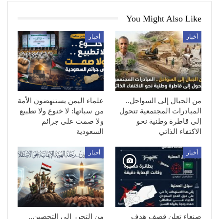
You Might Also Like
أخبار
أخبار
من الجبال إلى السواحل..
علماء اليمن يستنهضون الأمة
المبادرات المجتمعية تتحول
من سباتها: لا خنوع ولا تطبيع
إلى قاطرة وطنية نحو
ولا صمت على جرائم
الاكتفاء الذاتي
السعودية
أخبار
أخبار
صنعاء تعلن قصف هدف
من التحرر إلى التحصين..