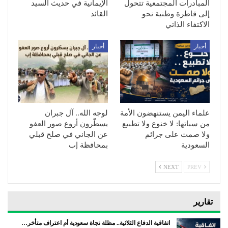
المبادرات المجتمعية تتحول
الإيمانية في حديث السيد
إلى قاطرة وطنية نحو
القائد
الاكتفاء الذاتي
أخبار
أخبار
علماء اليمن يستنهضون الأمة
لوجه الله.. آل جبران
من سباتها: لا خنوع ولا تطبيع
يسطّرون أروع صور العفو
ولا صمت على جرائم
عن الجاني في صلح قبلي
السعودية
بمحافظة إب
NEXT
PREV
تقارير
اتفاقية الدفاع الثلاثية.. مظلة نجاة سعودية أم اعتراف متأخر…