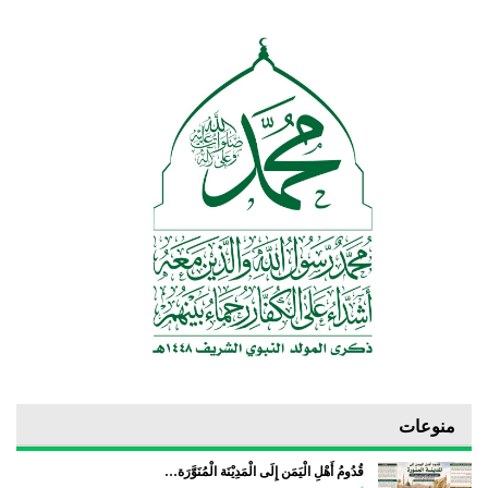
منوعات
قُدُومُ أَهْلِ الْيَمَن إِلَى الْمَدِيْنَة الْمُنَوَّرَة…