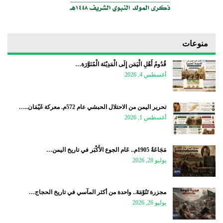
منوعات
قُدُومُ أَهْلِ الْيَمَن إِلَى الْمَدِيْنَة الْمُنَوَّرَة…
أغسطس 4, 2026
تحرير اليمن من الاحتلال الحبشي عام 572م. معركة غَيْمَان..…
أغسطس 1, 2026
مَجَاعَةُ 1905م.. عَام الجوع الأَكْبَر في تاريخ اليمن…
يوليو 28, 2026
مجزرة تَنُوْمَةَ.. واحدة من أكثر المآسي في تاريخ الحجاج…
يوليو 26, 2026