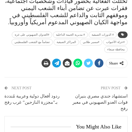
تخللت الفعالية بحضور قيادات وشخصيات اجتماعية،
فقرات عبرت عن تضامن أبناء الشعب اليمني
وموقفهم الثابت والداعم للشعب الفلسطيني في
مواجهة الكيان الصهيوني المدعوم أمريكياً وأوروبياً.
# الدورات الصيفية
# مديرية الحيمة الداخلية
#العدوان الصهيوني على غزة
#عزلة الأحبواب
#مسير طلابي
المراكز الصيفية
تضامناً مع الشعب الفلسطيني
محافظة صنعاء
Share
NEXT POST
PREV POST
استشهاد جندي مصري بنيران
ردود أفعال دولية وعربية مُنددة
قوات العدو الصهيوني في معبر
بـ”مجزرة النازحين” غرب رفح
رفح
You Might Also Like