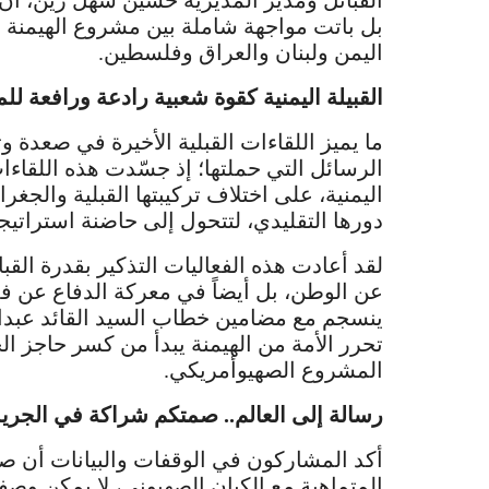
القبائل ومدير المديرية حسين سهل زين، أن 
بل باتت مواجهة شاملة بين مشروع الهيمنة و
اليمن ولبنان والعراق وفلسطين.
القبيلة اليمنية كقوة شعبية رادعة ورافعة ل
ما يميز اللقاءات القبلية الأخيرة في صعدة
الرسائل التي حملتها؛ إذ جسّدت هذه اللقا
اليمنية، على اختلاف تركيبتها القبلية والجغر
دورها التقليدي، لتتحول إلى حاضنة استراتي
لقد أعادت هذه الفعاليات التذكير بقدرة القبا
عن الوطن، بل أيضاً في معركة الدفاع عن فلس
ينسجم مع مضامين خطاب السيد القائد عبدالم
تحرر الأمة من الهيمنة يبدأ من كسر حاجز ا
المشروع الصهيوأمريكي.
رسالة إلى العالم.. صمتكم شراكة في الجري
أكد المشاركون في الوقفات والبيانات أن ص
المتماهية مع الكيان الصهيوني، لا يمكن وصفه