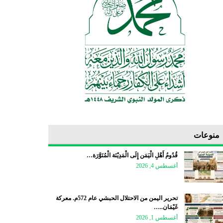
منوعات
قُدُومُ أَهْلِ الْيَمَن إِلَى الْمَدِيْنَة الْمُنَوَّرَة…
أغسطس 4, 2026
تحرير اليمن من الاحتلال الحبشي عام 572م. معركة
غَيْمَان..…
أغسطس 1, 2026