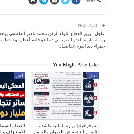
Share
PREV POST
عاجل : وزير الدفاع اللواء الركن محمد ناصر العاطفي يوجه
رسالة نارية للعدو الصهيوني : ما هو قادم أعظم، ولا خطوط
حمراء بعد اليوم (تفاصيل)
You Might Also Like
أخبار
أخبار
انفوجرافيك| وزارة المالية تكشف
الأضرار الناتجة عن العدوان والحصار
الاستنزاف وال