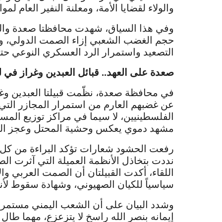
والولاء لقضايا الأمة، ومعلنة النفير العام لم
وفي هذا السياق، شهدت محافظتا صعدة وال
حجم الغضب الشعبي إزاء الصمت الدولي، وا
التصعيد واستمرار الرد العسكري النوعي حت
صعدة على العهد.. قبائل العبدين وغراز في ل
في محافظة صعدة، نظّمت قبيلتا العبدين وغراز 
عن غضبهم العارم من استمرار المجازر التي ي
الفلسطينيين، لا سيما في مراكز توزيع الم
مشهد دموي يعكس وحشية المحتل وعجز العا
رفعت الحشود شعارات تؤكد البراءة من كل خ
نددت بتخاذل الأنظمة العميلة التي آثرت الص
اللقاء، أكدت القبيلتان أن الصمت العربي وا
سياسياً للكيان الصهيوني، وشهادة سقوط لأن
وشدد البيان على أن الشعب اليمني مستمر ف
إيمانه بنصر الله راسخ لا يتزعزع، مهما طال