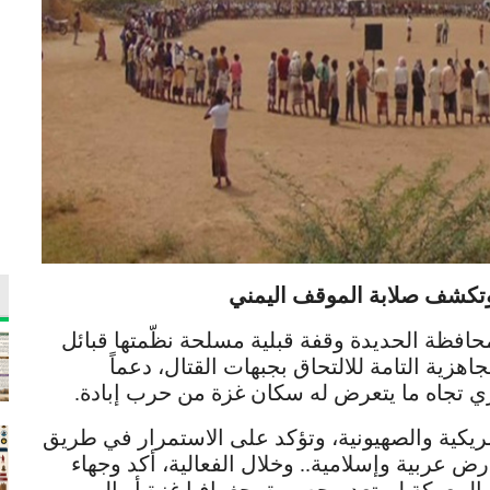
ر وتكشف صلابة الموقف اليمني
افظة الحديدة وقفة قبلية مسلحة نظّمتها قبائل
جاهزية التامة للالتحاق بجبهات القتال، دعماً
ي تجاه ما يتعرض له سكان غزة من حرب إبادة.
يكية والصهيونية، وتؤكد على الاستمرار في طريق
 عربية وإسلامية.. وخلال الفعالية، أكد وجهاء