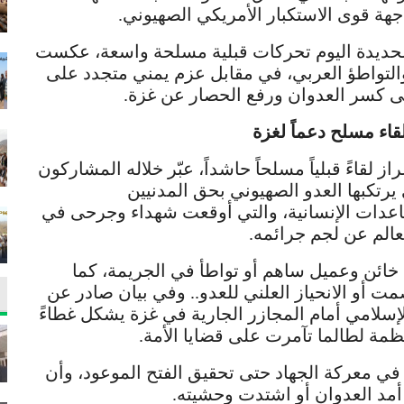
واجهة قوى الاستكبار الأمريكي الصهيوني.
حديدة اليوم تحركات قبلية مسلحة واسعة، عكست
لتواطؤ العربي، في مقابل عزم يمني متجدد على
ى كسر العدوان ورفع الحصار عن غزة.
قاء مسلح دعماً لغزة
لقاءً قبلياً مسلحاً حاشداً، عبّر خلاله المشاركون
رتكبها العدو الصهيوني بحق المدنيين
ساعدات الإنسانية، والتي أوقعت شهداء وجرحى في
لم عن لجم جرائمه.
ائن وعميل ساهم أو تواطأ في الجريمة، كما
مت أو الانحياز العلني للعدو.. وفي بيان صادر عن
لإسلامي أمام المجازر الجارية في غزة يشكل غطاءً
ظمة لطالما تآمرت على قضايا الأمة.
ي معركة الجهاد حتى تحقيق الفتح الموعود، وأن
 أمد العدوان أو اشتدت وحشيته.