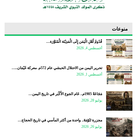
منوعات
قُدُومُ أَهْلِ الْيَمَن إِلَى الْمَدِيْنَة الْمُنَوَّرَة…
أغسطس 4, 2026
تحرير اليمن من الاحتلال الحبشي عام 572م. معركة غَيْمَان..…
أغسطس 1, 2026
مَجَاعَةُ 1905م.. عَام الجوع الأَكْبَر في تاريخ اليمن…
يوليو 28, 2026
مجزرة تَنُوْمَةَ.. واحدة من أكثر المآسي في تاريخ الحجاج…
يوليو 26, 2026