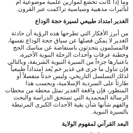
وما إذا كانت تخضع لموازين علمية موضوعية أم
لتأثيرات مذهبية وسياسية تراكمت عبر القرون.
الغدير امتداد طبيعي لسيرة حجة الوداع
من أبرز الأفكار التي تطرحها هذه الرؤية أن حادثة
الغدير لا يمكن فصلها عن سياق حجة الوداع نفسها،
فالمسلمون يتحدثون باستفاضة عن مناسك الحج
وخطبة عرفات وأحداث الرحلة النبوية الأخيرة،
باعتبارها جزءاً من السيرة النبوية الشريفة، وبالتالي
فإن تناول ما جرى في غدير خم يُعد امتداداً طبيعياً
لذلك التسلسل التاريخي، وليس حدثاً منفصلاً أو
طارئاً على السردية الإسلامية، وبحسب هذا
المنظور، فإن واقعة الغدير تمثل محطة من محطات
الرسالة المحمدية التي تستحق الدراسة والبحث
والفهم شأنها شأن بقية الأحداث الكبرى المرتبطة
بالسيرة النبوية.
البعد القرآني لمفهوم الولاية