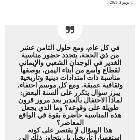
On
يونيو 2, 2026
في كل عام، ومع حلول الثامن عشر
من ذي الحجة، يتجدد حضور مناسبة
الغدير في الوجدان الشعبي والإيماني
لقطاع واسع من أبناء اليمن، بوصفها
مناسبة ذات امتدادات دينية وتاريخية
وثقافية عميقة. ومع كل موسم احتفاء،
يبرز سؤال يتكرر على ألسنة البعض:
لماذا الاحتفال بالغدير بعد مرور قرون
طويلة على وقوعه؟ وما الذي يجعل
هذه المناسبة حاضرة بقوة في الواقع
المعاصر؟
هذا السؤال لا يقتصر على كونه
استفساراً تاريخياً، بل يتجاوز ذلك إلى