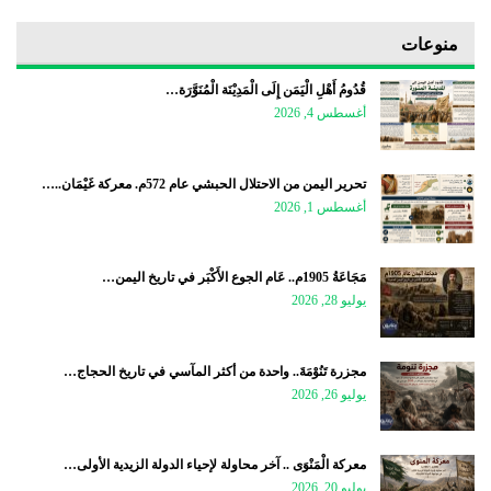
منوعات
قُدُومُ أَهْلِ الْيَمَن إِلَى الْمَدِيْنَة الْمُنَوَّرَة…
أغسطس 4, 2026
تحرير اليمن من الاحتلال الحبشي عام 572م. معركة غَيْمَان..…
أغسطس 1, 2026
مَجَاعَةُ 1905م.. عَام الجوع الأَكْبَر في تاريخ اليمن…
يوليو 28, 2026
مجزرة تَنُوْمَةَ.. واحدة من أكثر المآسي في تاريخ الحجاج…
يوليو 26, 2026
معركة الْمَنْوَى .. آخر محاولة لإحياء الدولة الزيدية الأولى…
يوليو 20, 2026