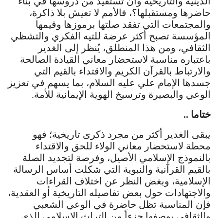
الدينية والتاريخية وأن تستفيد من دروسها في بناء
حاضرها ومستقبلها؟، فالأمم لا تعيش بلا ذاكرة،
والمجتمعات التي تفقد صلتها برموزها وقيمها
المؤسسة تصبح أكثر عرضة للتيه الفكري والتشظي
الثقافي، ومن هذا المنطلق، يُنظر إلى الغدير
باعتباره مناسبة لاستحضار معاني القيادة الصالحة
والارتباط بالقرآن الكريم والاقتداء بالقيم التي
جسدها الإمام علي عليه السلام، بما يسهم في تعزيز
الوعي والبصيرة وترسيخ الهوية الإيمانية للأمة.
ختاما ..
يبقى الغدير أكثر من مجرد ذكرى تاريخية؛ فهو
محطة لاستحضار معاني الولاء للحق والاقتداء
بالنموذج الإسلامي الأصيل، وفرصة لتجديد الصلة
بالقيم القرآنية والنبوية التي شكلت أساس الرسالة
الإسلامية، وبغض النظر عن اختلاف القراءات
والاجتهادات حول بعض تفاصيله التاريخية أو العقدية،
فإن المناسبة تظل حاضرة في الوعي الشعبي
والثقافي بوصفها جزءاً من التراث الإسلامي الذي