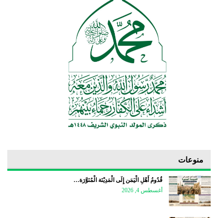
منوعات
قُدُومُ أَهْلِ الْيَمَن إِلَى الْمَدِيْنَة الْمُنَوَّرَة…
أغسطس 4, 2026