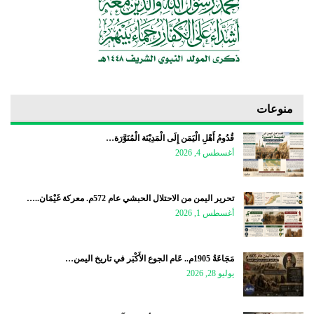
منوعات
قُدُومُ أَهْلِ الْيَمَن إِلَى الْمَدِيْنَة الْمُنَوَّرَة…
أغسطس 4, 2026
تحرير اليمن من الاحتلال الحبشي عام 572م. معركة غَيْمَان..…
أغسطس 1, 2026
مَجَاعَةُ 1905م.. عَام الجوع الأَكْبَر في تاريخ اليمن…
يوليو 28, 2026