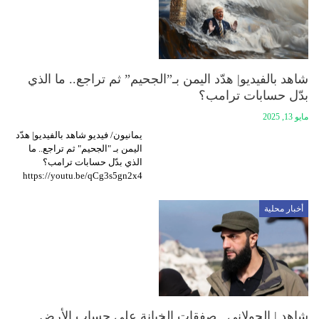
شاهد بالفيديو| هدّد اليمن بـ”الجحيم” ثم تراجع.. ما الذي
بدّل حسابات ترامب؟
مايو 13, 2025
يمانيون/ فيديو شاهد بالفيديو| هدّد
اليمن بـ "الجحيم" ثم تراجع.. ما
الذي بدّل حسابات ترامب؟
https://youtu.be/qCg3s5gn2x4
أخبار محلية
شاهد | الجولاني.. صفقات الخيانة على حساب الأرض