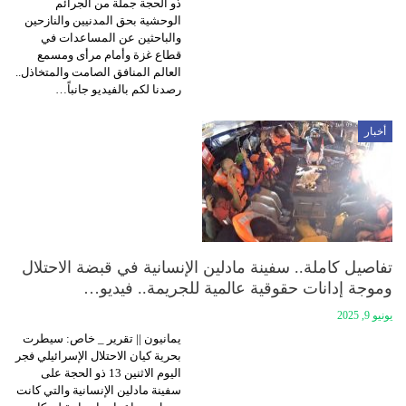
ذو الحجة جملة من الجرائم
الوحشية بحق المدنيين والنازحين
والباحثين عن المساعدات في
قطاع غزة وأمام مرأى ومسمع
العالم المنافق الصامت والمتخاذل..
رصدنا لكم بالفيديو جانباً…
أخبار
تفاصيل كاملة.. سفينة مادلين الإنسانية في قبضة الاحتلال
وموجة إدانات حقوقية عالمية للجريمة.. فيديو…
يونيو 9, 2025
يمانيون || تقرير _ خاص: سيطرت
بحرية كيان الاحتلال الإسرائيلي فجر
اليوم الاثنين 13 ذو الحجة على
سفينة مادلين الإنسانية والتي كانت