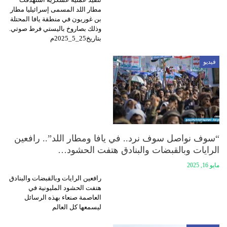
مطار اللد المسمى إسرائيليا مطار
بن غوريون في منطقة يافا المحتلة
وذلك بصاروخ باليستي فرط صوتي.
بتاريخ25_5_2025م
فيديو
“سوف نواصل سوف نرد.. في يافا ومطار اللد”.. رافعين
الرايات وبالقبضات والبنادق هتفت الحشود…
مايو 16, 2025
رافعين الرايات وبالقبضات والبنادق
هتفت الحشود المليونية في
العاصمة صنعاء بهذه الرسائل
ليسمعها كل العالم