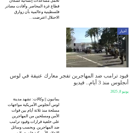
تحمل مساعدات إنسانية لسكان
قطاع غزة المحاصر. وأفادت مصادر
فلسطينية وعالمية بأن زوارق
الاحتلال اعترضت…
أخبار
قيود ترامب ضد المهاجرين تفجر معارك عنيفة في لوس
أنجلوس منذ 3 أيام.. فيديو
يونيو 8, 2025
يمانيون || وكالات: تشهد مدينة
لوس أنجلوس الأمريكية مواجهات
مسلحة منذ ثلاثة أيام بين قوات
الأمن ومسلحين من المهاجرين
على خلفية قرارات وقيود ترامب
ضد المهاجرين. وبحسب وسائل
الإعلام الأمريكية فإن حملات