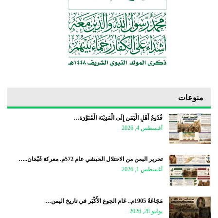
منوعات
قُدُومُ أَهْلِ الْيَمَن إِلَى الْمَدِيْنَة الْمُنَوَّرَة…
أغسطس 4, 2026
تحرير اليمن من الاحتلال الحبشي عام 572م. معركة غَيْمَان..…
أغسطس 1, 2026
مَجَاعَةُ 1905م.. عَام الجوع الأَكْبَر في تاريخ اليمن…
يوليو 28, 2026