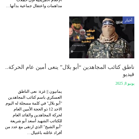
مداهمات واعتقال جماعية بدأتها…
أخبار
ناطق كتائب المجاهدين “أبو بلال” ينعى أمين عام الحركة..
فيديو
يونيو 8, 2025
يمانيون || غزة: نعى الناطق
العسكري باسم كتائب المجاهدين
"أبو بلال" في كلمة مسجلة له اليوم
الاحد 12 ذو الحجة الأمين العام
لحركة المجاهدين والقائد العام
للكتائب الشهيد أسعد أبو شريعة
"أبو الشيخ" الذي ارتقى مع عدد من
أفراد عائلته باغتيال…