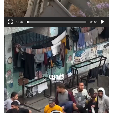
01:26
00:00
Video
Player