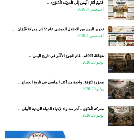
قُدُومُ أَهْلِ الْيَمَن إِلَى الْمَدِيْنَة الْمُنَوَّرَة…
أغسطس 4, 2026
تحرير اليمن من الاحتلال الحبشي عام 572م. معركة غَيْمَان..…
أغسطس 1, 2026
مَجَاعَةُ 1905م.. عَام الجوع الأَكْبَر في تاريخ اليمن…
يوليو 28, 2026
مجزرة تَنُوْمَةَ.. واحدة من أكثر المآسي في تاريخ الحجاج…
يوليو 26, 2026
معركة الْمَنْوَى .. آخر محاولة لإحياء الدولة الزيدية الأولى…
يوليو 20, 2026