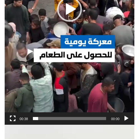
00:38
00:00
Video
Player