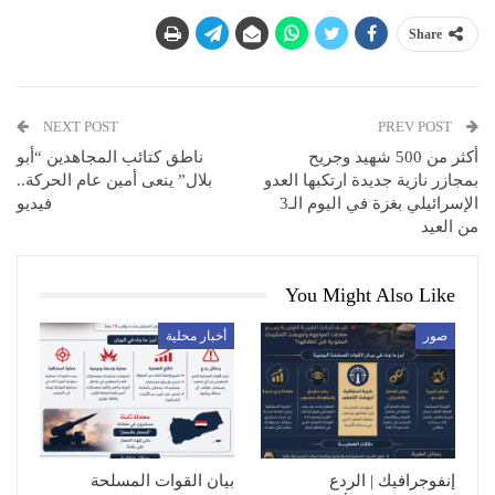
Share
NEXT POST
PREV POST
أكثر من 500 شهيد وجريح
ناطق كتائب المجاهدين “أبو
بمجازر نازية جديدة ارتكبها العدو
بلال” ينعى أمين عام الحركة..
الإسرائيلي بغزة في اليوم الـ3
فيديو
من العيد
You Might Also Like
صور
أخبار محلية
إنفوجرافيك | الردع
بيان القوات المسلحة