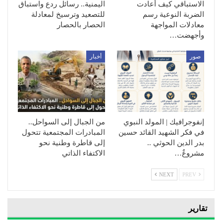
الاستباقي كيف أعادت
اليمنية.. رسائل ردع واستباق
الضربة النوعية رسم
للتصعيد وترسيخ لمعادلة
معادلات المواجهة
الحصار بالحصار
وأجهضت…
صور
أخبار
إنفوجرافيك | المولد النبوي
من الجبال إلى السواحل..
في فكر الشهيد القائد حسين
المبادرات المجتمعية تتحول
بدر الدين الحوثي ..
إلى قاطرة وطنية نحو
مشروعٌ…
الاكتفاء الذاتي
NEXT
PREV
تقارير