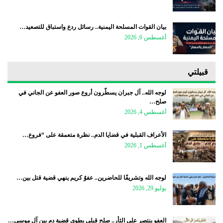
بيان القوات المسلحة اليمنية.. رسائل ردع واستباق للتصعيد…
أغسطس 6, 2026
قبيلتي
لوجه الله.. آل جبران يسطّرون أروع صور العفو عن الجاني في
صلح…
أغسطس 4, 2026
الأعراف القبلية في قضايا الدم.. نظرة متعمقة على “فروع…
أغسطس 1, 2026
لوجه الله وتشريفًا للحاضرين.. عفوٌ كريم ينهي قضية قتل بين…
يوليو 29, 2026
العفو ينتصر على الثأر.. صلح قبلي يطوي قضية دم بين آل موسى…