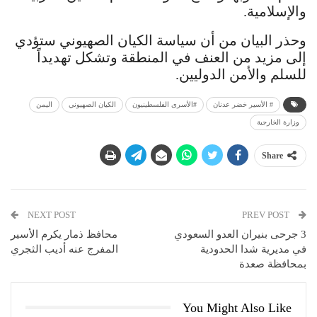
والإسلامية.
وحذر البيان من أن سياسة الكيان الصهيوني ستؤدي
إلى مزيد من العنف في المنطقة وتشكل تهديداً
للسلم والأمن الدوليين.
# الأسير خضر عدنان
#الأسرى الفلسطينيون
الكيان الصهيوني
اليمن
وزارة الخارجية
Share
NEXT POST
PREV POST
3 جرحى بنيران العدو السعودي
محافظ ذمار يكرم الأسير
في مديرية شدا الحدودية
المفرج عنه أديب الثجري
بمحافظة صعدة
You Might Also Like