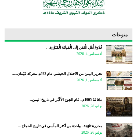
منوعات
قُدُومُ أَهْلِ الْيَمَن إِلَى الْمَدِيْنَة الْمُنَوَّرَة…
أغسطس 4, 2026
تحرير اليمن من الاحتلال الحبشي عام 572م. معركة غَيْمَان..…
أغسطس 1, 2026
مَجَاعَةُ 1905م.. عَام الجوع الأَكْبَر في تاريخ اليمن…
يوليو 28, 2026
مجزرة تَنُوْمَةَ.. واحدة من أكثر المآسي في تاريخ الحجاج…
يوليو 26, 2026