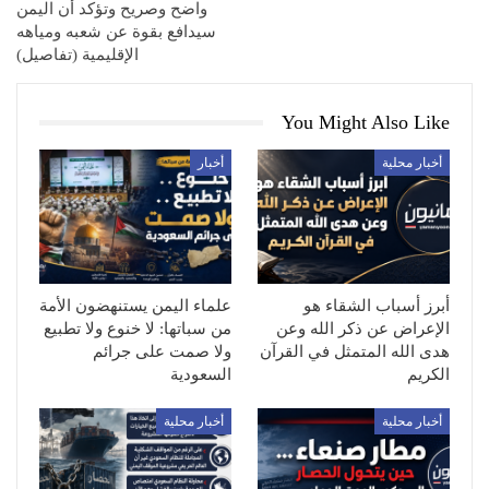
واضح وصريح وتؤكد أن اليمن
سيدافع بقوة عن شعبه ومياهه
الإقليمية (تفاصيل)
You Might Also Like
أخبار محلية
أخبار
أبرز أسباب الشقاء هو
علماء اليمن يستنهضون الأمة
الإعراض عن ذكر الله وعن
من سباتها: لا خنوع ولا تطبيع
هدى الله المتمثل في القرآن
ولا صمت على جرائم
الكريم
السعودية
أخبار محلية
أخبار محلية