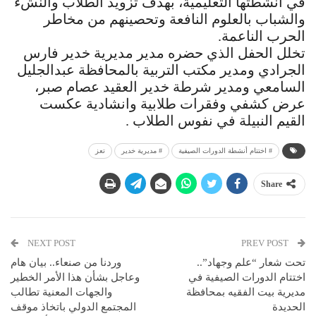
في أنشطتها التعليمية، بهدف تزويد الطلاب والنشء
والشباب بالعلوم النافعة وتحصينهم من مخاطر
الحرب الناعمة.
تخلل الحفل الذي حضره مدير مديرية خدير فارس
الجرادي ومدير مكتب التربية بالمحافظة عبدالجليل
السامعي ومدير شرطة خدير العقيد عصام صبر،
عرض كشفي وفقرات طلابية وانشادية عكست
القيم النبيلة في نفوس الطلاب .
# اختتام أنشطة الدورات الصيفية
# مديرية خدير
تعز
Share
NEXT POST
PREV POST
تحت شعار “علم وجهاد”..
وردنا من صنعاء.. بيان هام
اختتام الدورات الصيفية في
وعاجل بشأن هذا الأمر الخطير
مديرية بيت الفقيه بمحافظة
والجهات المعنية تطالب
الحديدة
المجتمع الدولي باتخاذ موقف