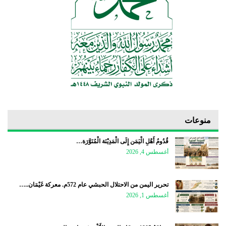
منوعات
قُدُومُ أَهْلِ الْيَمَن إِلَى الْمَدِيْنَة الْمُنَوَّرَة…
أغسطس 4, 2026
تحرير اليمن من الاحتلال الحبشي عام 572م. معركة غَيْمَان..…
أغسطس 1, 2026