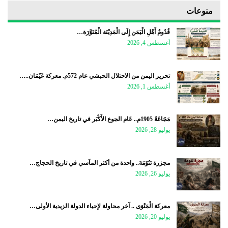
منوعات
قُدُومُ أَهْلِ الْيَمَن إِلَى الْمَدِيْنَة الْمُنَوَّرَة…
أغسطس 4, 2026
تحرير اليمن من الاحتلال الحبشي عام 572م. معركة غَيْمَان..…
أغسطس 1, 2026
مَجَاعَةُ 1905م.. عَام الجوع الأَكْبَر في تاريخ اليمن…
يوليو 28, 2026
مجزرة تَنُوْمَةَ.. واحدة من أكثر المآسي في تاريخ الحجاج…
يوليو 26, 2026
معركة الْمَنْوَى .. آخر محاولة لإحياء الدولة الزيدية الأولى…
يوليو 20, 2026