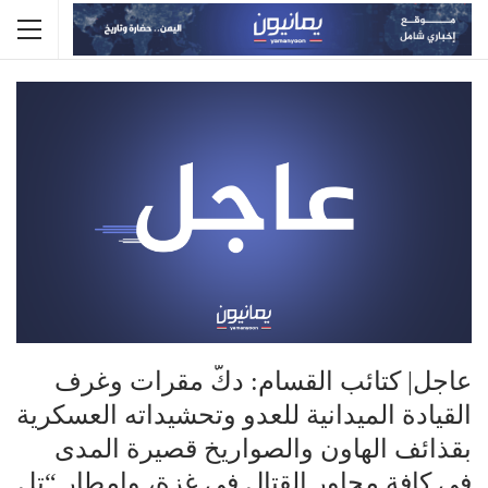
عاجل| كتائب القسام: دكّ مقرات وغرف
القيادة الميدانية للعدو وتحشيداته العسكرية
بقذائف الهاون والصواريخ قصيرة المدى
في كافة محاور القتال في غزة، وإمطار “تل