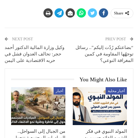
Share
NEXT POST
PREV POST
“بضاعتكم رُدّت إليكم”.. رسائل
وكيل وزارة المالية الدكتور أحمد
توجهّها المقاومة في كمين
حجر: تحالف العدوان فشل في
المغراقة النوعي؟
حربه الاقتصادية على اليمن
You Might Also Like
أخبار محلية
أخبار
المولد النبوي في فكر
من الجبال إلى السواحل..
الشهيد القائد حسين بدر
المبادرات المجتمعية تتحول