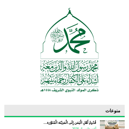
منوعات
قُدُومُ أَهْلِ الْيَمَن إِلَى الْمَدِيْنَة الْمُنَوَّرَة…
أغسطس 4, 2026