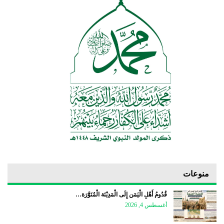
منوعات
قُدُومُ أَهْلِ الْيَمَن إِلَى الْمَدِيْنَة الْمُنَوَّرَة…
أغسطس 4, 2026