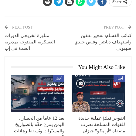
Share
NEXT POST
PREV POST
كتائب القسام: تفجير نفقين
مناورة لخريجي الدورات
واستهداف دبابتين وقنص جندي
العسكرية المفتوحة بمديرية
صهيوني
السدة في إب
You Might Also Like
أخبار
أخبار
انفوجرافيك| عملية جديدة
بعد 12 عاماً من الحصار..
للقوات المسلحة تضرب
اليمن ينتزع حقّه بالصواريخ
مصفاة “أرامكو” جيزان
والمسيّرات ويُسقط رهانات