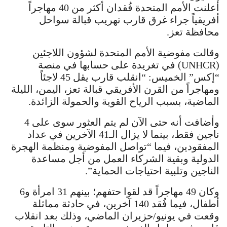
أعلنت الأمم المتحدة فُقدان أكثر من 40 مهاجراً
أفريقياً جراء غرق قارب تهريب قبالة سواحل
محافظة تعز.
وقالت مفوضية الأمم المتحدة لشؤون اللاجئين
(UNHCR) في تغريدة على حسابها في منصة
“إكس” الخميس: “انقلب قارب يقل 45 لاجئاً
ومهاجراً من القرن الأفريقي قبالة تعز، اليمن، الليلة
الماضية، بسبب الرياح القوية والحمولة الزائدة.
وأضافت أنه حتى الآن لم يتم العثور سوى على 4
ناجين فقط، بينما لا يزال الـ41 الآخرين في عداد
المفقودين، فيما “تواصل المفوضية ومنظمة الهجرة
الدولية وبقية الشركاء العمل من أجل مساعدة
الناجين وتلبية احتياجات الحماية”.
وكان 49 مهاجراً قد لقوا حتفهم؛ بينهم 31 امرأة و6
أطفال، فيما فُقد 140 آخرين، في حادثة مماثلة
وقعت في يونيو/حزيران الماضي، وذلك بعد انقلاب