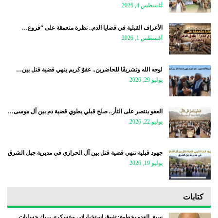
أغسطس 4, 2026
الأعراف القبلية في قضايا الدم.. نظرة متعمقة على “فروع…
أغسطس 1, 2026
لوجه الله وتشريفًا للحاضرين.. عفوٌ كريم ينهي قضية قتل بين…
يوليو 29, 2026
العفو ينتصر على الثأر.. صلح قبلي يطوي قضية دم بين آل موسى…
يوليو 22, 2026
جهود قبلية تنهي قضية قتل بين آل الحرازي في مديرية جبل الشرق
يوليو 19, 2026
كتابات
سبق العدو بخطوة: تفوق استخباراتي وعسكري يربك حسابات