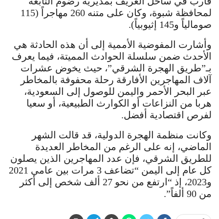
قارب في ساحل الغريف بمديرية رضوم التابعة
لمحافظة شبوة، وكان على متنه 260 مهاجراً (115
صومالياً و145 إثيوبياً).
وأشارت المفوضية الأممية إلى أن هذه الحادثة هي
الأحدث ضمن سلسلة الحوادث المميتة، فيما يعرف
بـ”طريق الهجرة الشرقي”، حيث يخوض عشرات
آلاف المهاجرين الأفارقة رحلة محفوفة بالمخاطر
عبر البحر الأحمر واليمن للوصول إلى السعودية،
هربا من النزاعات أو الكوارث الطبيعية، أو سعيا
لفرص اقتصادية أفضل.
وكانت منظمة الهجرة الدولية، قد قالت الشهر
الماضي، إنه على الرغم من المخاطر العديدة
للطريق الشرقي، فإن عدد المهاجرين الذين يصلون
كل عام إلى اليمن “تضاعف 3 مرات بين عامي 2021
و2023، إذ “ارتفع من نحو 27 ألف شخص إلى أكثر
من 90 ألفاً”.