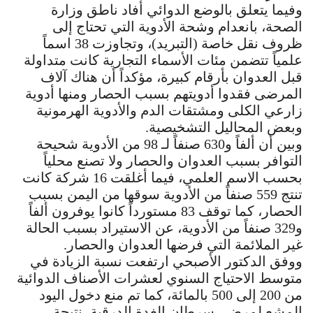
وفيما يتعلق بالوضع الدوائي أفاد ناطق وزارة
الصحة، بانعدام وشحة الأدوية التي تحتاج إلى
ظروف نقل خاصة (التبريد)، وتجاوزت 38 اسماً
علمياً تتضمن مئات الأسماء التجارية كانت متداولة
قبل العدوان بأرقام كبيرة، مؤكداً أن هناك آلاف
المرضى فقدوا أدويتهم بسبب الحصار ومنها أدوية
زارعي الكلى ومشتقات الدم والأدوية الهرمونية
وبعض المحاليل التشخيصية.
وبين أن ألفاً و630 صنفاً لـ 98 من الأدوية شحيحة
التوافر بسبب العدوان والحصار ولا تصنع محلياً
بحسب الاسم العلمي، فيما أغلقت 16 شركة كانت
تنتج 559 صنفاً من الأدوية سوقها من اليمن بسبب
الحصار، كما توقف 83 مستورداً كانوا يوفرون ألفاً
و329 صنفاً من الأدوية، عن الاستيراد بسبب الحالة
غير الملائمة التي فرضها العدوان والحصار.
ووفق الدكتور الأصبحي ارتفعت نسبة الزيادة في
متوسط الاحتياج السنوي لعشرات الأصناف الدوائية
من 200 إلى 500 بالمائة، كما تم منع دخول اليود
المشع لمرضى سرطان الغدة الدرقية، نتيجة