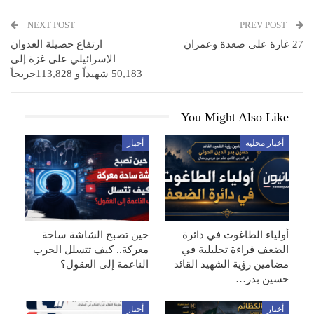
NEXT POST
PREV POST
27 غارة على صعدة وعمران
ارتفاع حصيلة العدوان
الإسرائيلي على غزة إلى
50,183 شهيداً و 113,828جريحاً
You Might Also Like
أخبار محلية
أخبار
أولياء الطاغوت في دائرة
حين تصبح الشاشة ساحة
الضعف قراءة تحليلية في
معركة.. كيف تتسلل الحرب
مضامين رؤية الشهيد القائد
الناعمة إلى العقول؟
حسين بدر…
أخبار
أخبار