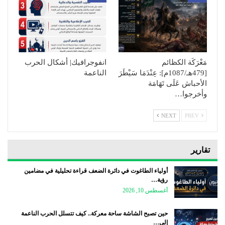
مَعْرَكَة الكظائم
انفوجرافيك| أشكال الحرب
[479هـ/1087م]: عِنْدَمَا سَيْطَرَ
الناعمة
الأحباش عَلَى تَهَامَة
وأخرجوا…
NEXT
PREV
تقارير
أولياء الطاغوت في دائرة الضعف قراءة تحليلية في مضامين
رؤية…
أغسطس 10, 2026
حين تصبح الشاشة ساحة معركة.. كيف تتسلل الحرب الناعمة
إلى…