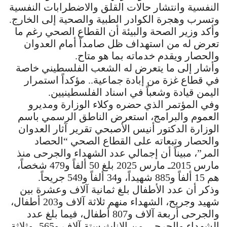
النفسية وانتشار حالات القلق والاضطرابات النفسية
وتسرب وهجرة الكوادر الطبية والصحية إلى الخارج.
وأكد وزير الصحة والبيئة أن القطاع الصحي رغم ما
تعرض له من استهداف ظل صامداً أمام العدوان
والحصار ويقدم خدماته بما هو متاح.
وأشار إلى ما يتعرض له الشعب الفلسطيني خاصة
في قطاع غزة من إبادة جماعية.. مؤكداً استمرار
اليمن قيادة وشعباً في اسناد الفلسطينيين.
وفي المؤتمر الذي حضره وكلاء الوزارة ومديرو
العموم والبرامج، استعرض الناطق الرسمي باسم
الوزارة الدكتور أنيس الأصبحي تقرير آثار العدوان
والحصار وتبعاته على القطاع الصحي “الحصاد
المر”، مبيناً أن إجمالي عدد الشهداء والجرحى منذ
مارس 2015ـ مارس 2025 بلغ 50 ألفاً و479 شخصاً،
هم 15 ألفاً و885 شهيداً، و34 ألفاً و549 جريحاً.
وذكر أن عدد الأطفال بلغ ثمانية آلاف وعشرة بين
شهيد وجريح، الشهداء منهم ثلاثة آلاف و203 أطفال،
والجرحى أربعة آلاف و807 أطفال، فيما بلغ عدد
الشهداء والجرحى من الإناث ستة آلاف و565، وثلاثة