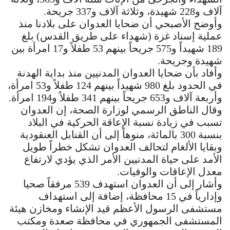
آلاف و228 شهيدة، وثلاثة آلاف و337 جريحة.
وأوضح الأصبحي أن ضحايا العدوان على بلادنا منذ
عملية إسناد غزة (شهداء على طريق القدس) بلغ
189 شهيداً و575 جريحاً بينهم 53 طفلاً و17 امرأة بين
شهيدة وجريحة.
وأفاد بأن ضحايا العدوان المدنيين منذ بداية الهدنة
في الحدود بلغ 980 شهيداً بينهم 124 طفلاً و53 امرأة،
وأربعة آلاف و653 جريحاً بينهم 341 طفلاً و194 امرأة.
وقال الناطق الرسمي لوزارة الصحة، إن العدوان
تسبب في زيادة نسبة الإعاقة الحركية في البلاد
بنسبة 300 بالمائة، منوهاً إلى أن القنابل العنقودية
وبقايا الألغام لتحالف العدوان تشكل خطراً طويل
الأمد على حياة المدنيين الأمر الذي يؤدي لارتفاع
معدل الإعاقات والوفيات.
وأشار إلى أن العدوان استهدف 539 مرفقاً صحيا
وإدارياً في 15 محافظة، إضافة إلى استهداف
مستشفى الرسول الأعظم قيد الإنشاء ومخازن هيئة
المستشفى الجمهوري في محافظة صعدة ومكتب