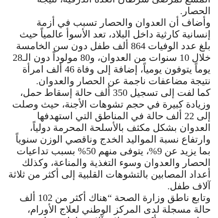
الحصار.
وأضاف أن العدوان والحصار تسبب في أزمة
إنسانية كارثية داخل البلاد، تعد الأسوأ عالمياً حيث
بلغ عدد الوفيات 864 ألف طفل دون سن الخامسة
خلال 10 سنوات من العدوان، و80 مولوداً دون الـ28
يوماً يتوفون يومياً، إضافة إلى وفاة 46 ألف امرأة
نتيجة مضاعفات ناجمة عن الحصار والعدوان.
كما لفت إلى تسجيل 350 ألف حالة إسقاط حمل،
وزيادة كبيرة في حجم تشوهات الأجنة، حيث وصلت
إلى 22 ألف حالة في المناطق التي استهدفها
العدوان بشكل مكثف بالأسلحة المحرمة دولياً،
وارتفاع نسبة المواليد الخدج وناقصي الوزن سنوياً
بما يزيد عن 9%، يتوفى منهم 50% بسبب تداعيات
الحصار والعدوان وسوء التغذية والمناعة، وكذلك
أعداد المصابين بالتشوهات القلبية إلى أكثر من ثلاثة
آلاف طفل.
وتابع ناطق وزارة الصحة “هناك أكثر من 102 ألف
حالة مسجلة لدى المركز الوطني لعلاج الأورام،