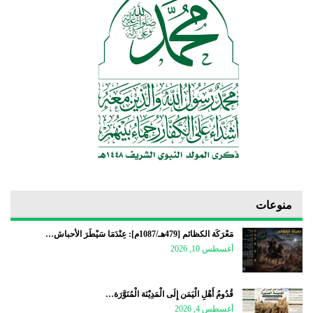
منوعات
مَعْرَكَة الكظائم [479هـ/1087م]: عِنْدَمَا سَيْطَرَ الأحباش…
أغسطس 10, 2026
قُدُومُ أَهْلِ الْيَمَن إِلَى الْمَدِيْنَة الْمُنَوَّرَة…
أغسطس 4, 2026