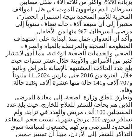
بزيادة 50%، وأكثر من ثلاثة آلاف طفل مصابين
بسرطان الدم يواجهون الموت، في ظل المواقف
المخزية للأمم المتحدة نتيجة استمرار الحصار”،
مشيراً إلى أن سبعة آلاف حالة تضاف سنوياً إلى
مرضى السرطان، 7% منها من الأطفال.
وأكد أن العدوان عمل منذ البداية على استهداف
المنظومة الصحية والمرتبطة بالمياه والصرف
الصحي والخدمات الصحية الوقائية، مما أدى لانتشار
كثير من الأمراض والأوبئة خلال عشر سنوات حيث
بلغ عدد الحالات المشتبهة بالإصابة بأمراض وبائية
خلال الفترة من 2016 حتى مارس 2024، 11 مليوناً
و707 آلاف و141 حالة منها عشرة آلاف و228 حالة
وفاة.
وتطرق ناطق وزارة الصحة، إلى معاناة المرضى
الذين هم بحاجة للسفر للعلاج للخارج، حيث بلغ عدد
المسجلين 100‏ ألف مريض والعدد في تزايد، ولم
يسافر سوى 500‏ مريض شهرياً، بسبب حجم المقاعد
المحدود للمرضى وتركهم يخضعون لسياسة سوق
التذاكر للسفر إلى الأردن، مبيناً أن تسيير خمس