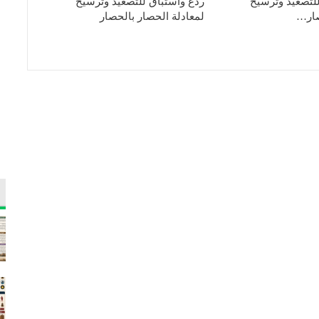
لتصعيد وترسيخ
ردع واستباق للتصعيد وترسيخ
صار…
لمعادلة الحصار بالحصار