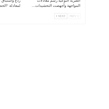
الضربة النوعية رسم معادلات
ردع واستباق ل
المواجهة وأجهضت التحشيدات…
لمعادلة “الح
NEXT
PREV