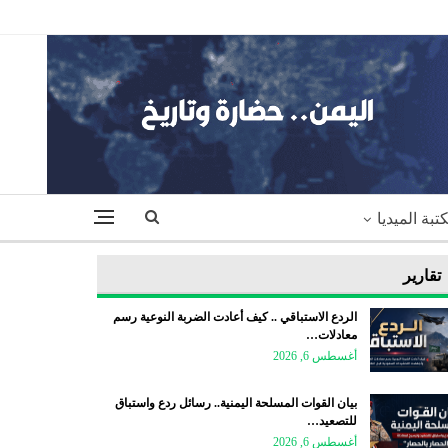
تبة الميديا
تقارير
الردع الاستباقي .. كيف أعادت الضربة النوعية رسم
معادلات…
أغسطس 6, 2026
بيان القوات المسلحة اليمنية.. رسائل ردع واستباق
للتصعيد…
أغسطس 6, 2026