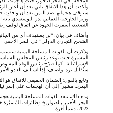
الملاحة” في البحر الأحمر، حيث هاجمت الق
وأكدت أن هذا الاتفاق يأتي بعد أن أعلن الر
ستوقف هجماتها ضد اليمن بعد أن وافقت 
وزير الخارجية العماني بدر البوسعيدي بأن
التصعيد، أسفرت الجهود عن اتفاق لوقف إطلاق
وأضاف في بيان: “لن يستهدف أي من الجانبين
الشحن التجاري الدولي” في البحر الأحمر.
وذكرت أن القوات المسلحة اليمنية ستستمر
المسيرة حيث توعد رئيس المجلس السياسي 
الإسرائيلية.. كما صرّح رئيس الوفد المفاوض
ستُقابل برد. وأضاف: إذا استأنف العدو الأم
وتابع بالقول: الضمان الحقيقي للاتفاق هو ال
اليمن.. مشيراً إلى أن الهجمات على إسرائي
ومع ذلك، تنفذ القوات المسلحة اليمنية هج
البحر الأحمر بالصواريخ وطائرات المُسيّرة
2023، دعماً لغزة.