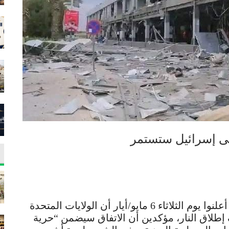
على إسرائيل ستستمر
قالت صحيفة “لوموند” الفرنسية إن وسطاء أعلنوا يوم الثلاثاء 6 مايو/أيار أن الولايات المتحدة
إطلاق النار، مؤكدين أن الاتفاق سيضمن “حرية