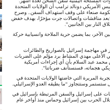
وات المسلحة اليمنية سفن الشحن لعدة أشهر.
ئيس الأمريكي دونالد ترامب أن الولايات المتحدة
حكومة صنعاء على وقف استهداف السفن.. وصرح
ه “بعد مناقشات واتصالات جرت مؤخرًا، بهدف خفض
 النار بين الجانبين”.
 الآخر، بما يضمن حرية الملاحة وانسيابية حركة
 في مهاجمة إسرائيل بالصواريخ والطائرات
الأعلى مهدي المشاط برد مؤلم على الضربات
 محمد عبد السلام بأن أي إجراءات أمريكية
ريكي هجماته، فسنستأنف ضرباتنا”.
تجربة المريرة التي خاضتها الولايات المتحدة في
ل ستستمر وستتجاوز “ما يطيقه العدو الإسرائيلي.
مات على إسرائيل والسفن المرتبطة بإسرائيل في
 خلال الحرب بين إسرائيل وحماس منذ أواخر عام