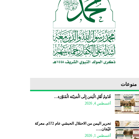
منوعات
قُدُومُ أَهْلِ الْيَمَن إِلَى الْمَدِيْنَة الْمُنَوَّرَة…
أغسطس 4, 2026
تحرير اليمن من الاحتلال الحبشي عام 572م. معركة
غَيْمَان..…
أغسطس 1, 2026