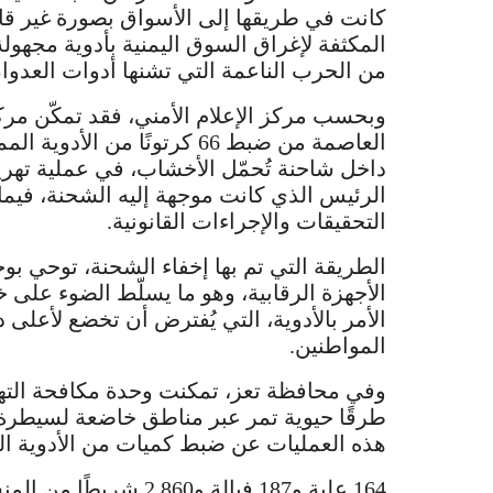
كانت في طريقها إلى الأسواق بصورة غير قان
المكثفة لإغراق السوق اليمنية بأدوية مجه
من الحرب الناعمة التي تشنها أدوات العدو
وبحسب مركز الإعلام الأمني، فقد تمكّن مر
داخل شاحنة تُحمّل الأخشاب، في عملية تهر
الرئيس الذي كانت موجهة إليه الشحنة، فيما
التحقيقات والإجراءات القانونية.
الطريقة التي تم بها إخفاء الشحنة، توحي 
الأجهزة الرقابية، وهو ما يسلّط الضوء على 
الأمر بالأدوية، التي يُفترض أن تخضع لأعلى
المواطنين.
وفي محافظة تعز، تمكنت وحدة مكافحة الته
طرقًا حيوية تمر عبر مناطق خاضعة لسيطرة
هذه العمليات عن ضبط كميات من الأدوية المه
164 علبة و187 فيالة و2,860 شريطًا من المنشطات المحظورة.