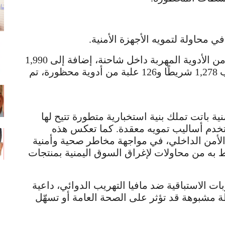
 محاولة لتمويه الأجهزة الأمنية.
وفي عملية منفصلة، تم ضبط 8,982 شريطًا من الأدوية المهربة داخل شاحنة، إضافة إلى 1,990
حبة مخدّرة على متن أحد الباصات، إلى جانب 1,278 شريطًا و126 علبة من أدوية محظورة، تم
منية باتت تملك بنية استخبارية متطورة تتيح لها
تخدم أساليب تمويه معقدة. كما تعكس هذه
أمن الداخلي، في مواجهة مخاطر صحية وأمنية
ط به من محاولات لإغراق السوق اليمنية بمنتجات
بات الاستباقية ضد مافيا التهريب الدوائي، داعية
طة مشبوهة قد تؤثر على الصحة العامة أو تسهّل