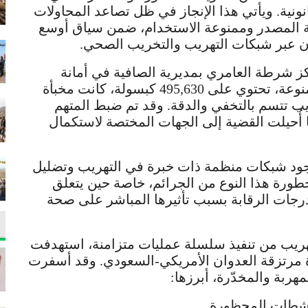
ونية. ويأتي هذا الإنجاز في ظل تصاعد المحاولات
ولة المصدر وممنوعة الاستخدام، ضمن سياق أوسع
ان عبر شبكات التهريب والتخريب الصحي.
كز شرطة العامري بمديرية الصافية في أمانة
العاصمة من ضبط 66 كرتونًا من الأدوية الممنوعة، تحتوي على 495,630 كبسولة، كانت مخبأة
يب تتسم بالتخفي والدقة. وقد تم ضبط المتهم
 أُحيلت القضية إلى الجهات المختصة لاستكمال
بوجود شبكات منظمة ذات خبرة في التهريب وتضليل
خطورة هذا النوع من الجرائم، خاصة حين يتعلق
 درجات الرقابة بسبب تأثيرها المباشر على صحة
ريب من تنفيذ سلسلة عمليات متزامنة، استهدفت
 مرتزقة العدوان الأمريكي-السعودي. وقد أسفرت
ربة والمخدّرة، أبرزها: