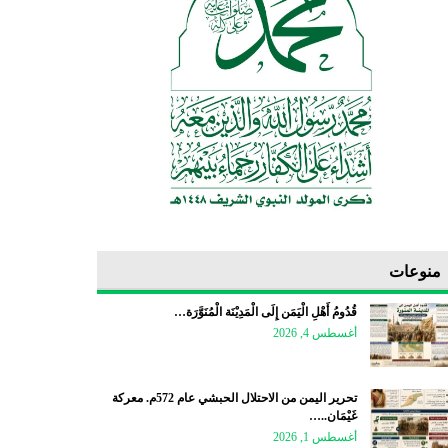
منوعات
قُدُومُ أَهْلِ الْيَمَن إِلَى الْمَدِيْنَة الْمُنَوَّرَة…
أغسطس 4, 2026
تحرير اليمن من الاحتلال الحبشي عام 572م. معركة
غَيْمَان..…
أغسطس 1, 2026