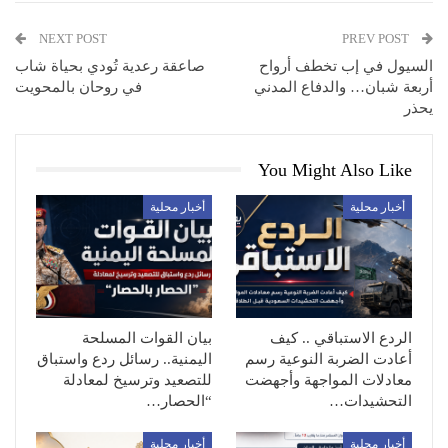
NEXT POST
PREV POST
السيول في إب تخطف أرواح
صاعقة رعدية تُودي بحياة شاب
أربعة شبان… والدفاع المدني
في روحان بالمحويت
يحذر
You Might Also Like
أخبار محلية
أخبار محلية
الردع الاستباقي .. كيف
بيان القوات المسلحة
أعادت الضربة النوعية رسم
اليمنية.. رسائل ردع واستباق
معادلات المواجهة وأجهضت
للتصعيد وترسيخ لمعادلة
التحشيدات…
“الحصار…
أخبار محلية
أخبار محلية