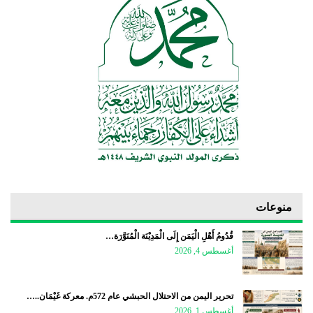
منوعات
قُدُومُ أَهْلِ الْيَمَن إِلَى الْمَدِيْنَة الْمُنَوَّرَة…
أغسطس 4, 2026
تحرير اليمن من الاحتلال الحبشي عام 572م. معركة غَيْمَان..…
أغسطس 1, 2026