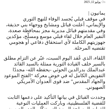
On
يوليو 12, 2025
يمانيون |
في موقف قبلي يُجسد الوفاء للنهج الثوري
والإيماني، أعلنت قبائل ومشايخ ووجهاء بني حذيفة،
وفي مقدمتهم قبائل مديرية مجز بمحافظة صعدة،
النفير العام خلال لقاء قبلي موسع ومسلّح، مؤكدين
جهوزيتهم الكاملة لأي استحقاق دفاعي أو هجومي
تقتضيه المرحلة.
اللقاء، الذي عُقد اليوم السبت، عبّر عن التزام مطلق
بالسير خلف القيادة الثورية ممثلة بالسيد القائد
عبدالملك بدرالدين الحوثي -يحفظه الله- مجددًا
التفويض الكامل له في خوض معركة “الفتح الموعود
والجهاد المقدس” ضد قوى العدوان الأمريكي
الصهيوني.
وجددت القبائل في بيانها التأكيد على دعمها الثابت
للقضية الفلسطينية، وباركت العمليات النوعية
للقوات المسلحة اليمنية التي تنكّل بالعدو الصهيوني