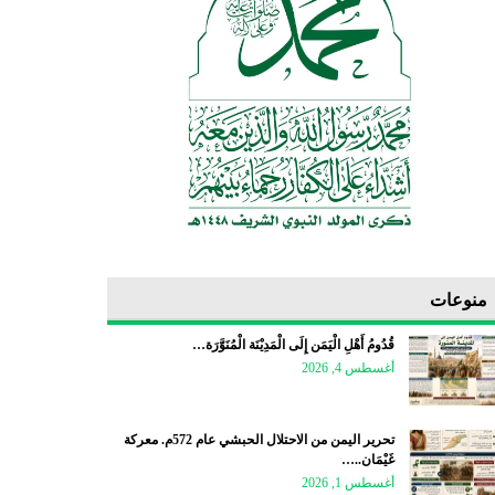
منوعات
قُدُومُ أَهْلِ الْيَمَن إِلَى الْمَدِيْنَة الْمُنَوَّرَة…
أغسطس 4, 2026
تحرير اليمن من الاحتلال الحبشي عام 572م. معركة
غَيْمَان..…
أغسطس 1, 2026