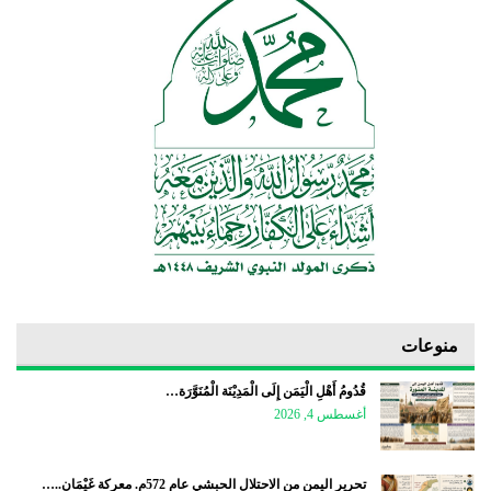
منوعات
قُدُومُ أَهْلِ الْيَمَن إِلَى الْمَدِيْنَة الْمُنَوَّرَة…
أغسطس 4, 2026
تحرير اليمن من الاحتلال الحبشي عام 572م. معركة غَيْمَان..…