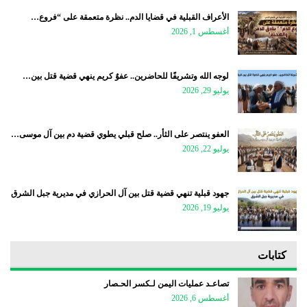
الأعراف القبلية في قضايا الدم.. نظرة متعمقة على “فروع…
أغسطس 1, 2026
لوجه الله وتشريفًا للحاضرين.. عفوٌ كريم ينهي قضية قتل بين…
يوليو 29, 2026
العفو ينتصر على الثأر.. صلح قبلي يطوي قضية دم بين آل موسى…
يوليو 22, 2026
جهود قبلية تنهي قضية قتل بين آل الحرازي في مديرية جبل الشرق
يوليو 19, 2026
كتابات
تصاعـد عمليات اليمن لـكسر الحـصار
أغسطس 6, 2026