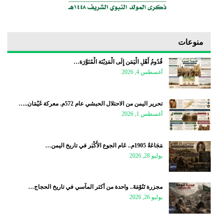
منوعات
قُدُومُ أَهْلِ الْيَمَن إِلَى الْمَدِيْنَة الْمُنَوَّرَة…
أغسطس 4, 2026
تحرير اليمن من الاحتلال الحبشي عام 572م. معركة غَيْمَان..…
أغسطس 1, 2026
مَجَاعَةُ 1905م.. عَام الجوع الأَكْبَر في تاريخ اليمن…
يوليو 28, 2026
مجزرة تَنُوْمَةَ.. واحدة من أكثر المآسي في تاريخ الحجاج…
يوليو 26, 2026