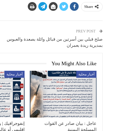
Share
PREV POST
صلح قبلي بين أسرتين من قبائل وائلة بصعدة والعبوس
بمديرية ريدة بعمران
You Might Also Like
أخبار محلية
أخبار محلية
عاجل : بيان صادر عن القوات
إنفوجرافيك | و
المسلحة اليمنية
إقليمي أو عال