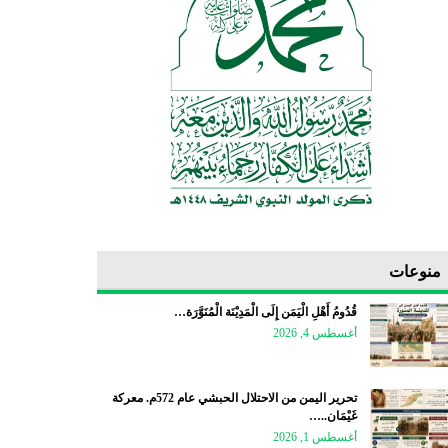
منوعات
قُدُومُ أَهْلِ الْيَمَن إِلَى الْمَدِيْنَة الْمُنَوَّرَة…
أغسطس 4, 2026
تحرير اليمن من الاحتلال الحبشي عام 572م. معركة
غَيْمَان..…
أغسطس 1, 2026