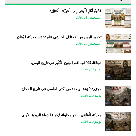
قُدُومُ أَهْلِ الْيَمَن إِلَى الْمَدِيْنَة الْمُنَوَّرَة…
أغسطس 4, 2026
تحرير اليمن من الاحتلال الحبشي عام 572م. معركة غَيْمَان..…
أغسطس 1, 2026
مَجَاعَةُ 1905م.. عَام الجوع الأَكْبَر في تاريخ اليمن…
يوليو 28, 2026
مجزرة تَنُوْمَةَ.. واحدة من أكثر المآسي في تاريخ الحجاج…
يوليو 26, 2026
معركة الْمَنْوَى .. آخر محاولة لإحياء الدولة الزيدية الأولى…
يوليو 20, 2026