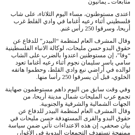
متابعات ـ يمانيون
اعتدى مستوطنون، مساء اليوم الثلاثاء، على شاب
فلسطيني أثناء رعيه أغناما في وادي القلط غرب
أريحا، وسرقوا 250 رأس غنم.
وقال المشرف العام لمنظمة “البيدر” للدفاع عن
حقوق البدو حسن مليحات، لوكالة الانباء الفلسطينية
“وفا”، إن مستوطنين اعتدوا بالضرب على الشاب
سامي ياسر سليمان نجوم أثناء رعيه أغناما تعود
لوالده في أراضي نبع وادي القلط، وحطموا هاتفه
الخلوي، قبل أن يسرقوا 250 رأسا منها.
وفي وقت سابق من اليوم داهم مستوطمون صهاينة
تجمع عرب المليحات شمال مدينة أريحا، من
الجهات الشمالية والشرقية والجنوبية.
وقال المشرف العام لمنظمة البيدر للدفاع عن
حقوق البدو والقرى المستهدفة حسن مليحات في
بيان صحفي، إن هذه الاعتداءات تأتي ضمن سياسة
ممنهجة تستهدف التجمعات البدوية في الأغوار،