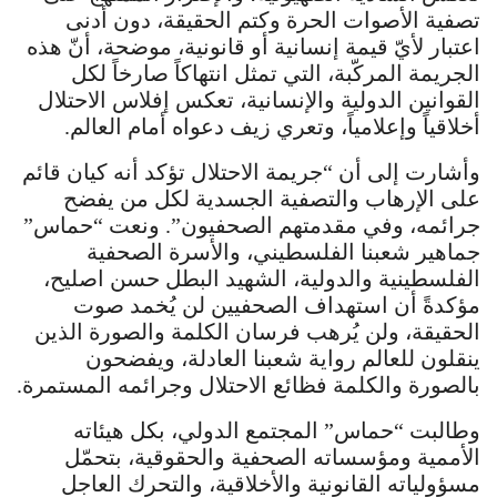
تصفية الأصوات الحرة وكتم الحقيقة، دون أدنى
اعتبار لأيّ قيمة إنسانية أو قانونية، موضحة، أنّ هذه
الجريمة المركّبة، التي تمثل انتهاكاً صارخاً لكل
القوانين الدولية والإنسانية، تعكس إفلاس الاحتلال
أخلاقياً وإعلامياً، وتعري زيف دعواه أمام العالم.
وأشارت إلى أن “جريمة الاحتلال تؤكد أنه كيان قائم
على الإرهاب والتصفية الجسدية لكل من يفضح
جرائمه، وفي مقدمتهم الصحفيون”. ونعت “حماس”
جماهير شعبنا الفلسطيني، والأسرة الصحفية
الفلسطينية والدولية، الشهيد البطل حسن اصليح،
مؤكدةً أن استهداف الصحفيين لن يُخمد صوت
الحقيقة، ولن يُرهب فرسان الكلمة والصورة الذين
ينقلون للعالم رواية شعبنا العادلة، ويفضحون
بالصورة والكلمة فظائع الاحتلال وجرائمه المستمرة.
وطالبت “حماس” المجتمع الدولي، بكل هيئاته
الأممية ومؤسساته الصحفية والحقوقية، بتحمّل
مسؤولياته القانونية والأخلاقية، والتحرك العاجل