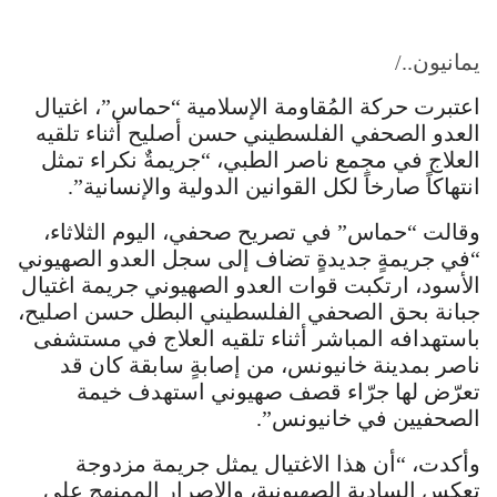
يمانيون../
اعتبرت حركة المُقاومة الإسلامية “حماس”، اغتيال
العدو الصحفي الفلسطيني حسن أصليح أثناء تلقيه
العلاج في مجمع ناصر الطبي، “جريمةٌ نكراء تمثل
انتهاكاً صارخاً لكل القوانين الدولية والإنسانية”.
وقالت “حماس” في تصريح صحفي، اليوم الثلاثاء،
“في جريمةٍ جديدةٍ تضاف إلى سجل العدو الصهيوني
الأسود، ارتكبت قوات العدو الصهيوني جريمة اغتيال
جبانة بحق الصحفي الفلسطيني البطل حسن اصليح،
باستهدافه المباشر أثناء تلقيه العلاج في مستشفى
ناصر بمدينة خانيونس، من إصابةٍ سابقة كان قد
تعرّض لها جرّاء قصف صهيوني استهدف خيمة
الصحفيين في خانيونس”.
وأكدت، “أن هذا الاغتيال يمثل جريمة مزدوجة
تعكس السادية الصهيونية، والإصرار الممنهج على