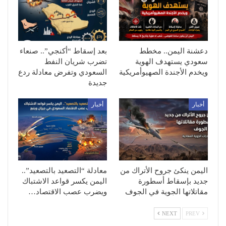
دعشنة اليمن.. مخطط
بعد إسقاط “أكنجي”.. صنعاء
سعودي يستهدف الهوية
تضرب شريان النفط
ويخدم الأجندة الصهيوأمريكية
السعودي وتفرض معادلة ردع
جديدة
أخبار
أخبار
اليمن ينكئ جروح الأتراك من
معادلة “التصعيد بالتصعيد”..
جديد بإسقاط أسطورة
اليمن يكسر قواعد الاشتباك
مقاتلاتها الجوية في الجوف
ويضرب عصب الاقتصاد…
NEXT
PREV