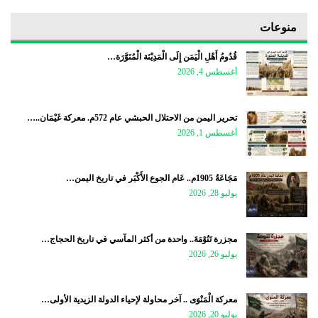
منوعات
قُدُومُ أَهْلِ الْيَمَن إِلَى الْمَدِيْنَة الْمُنَوَّرَة…
أغسطس 4, 2026
تحرير اليمن من الاحتلال الحبشي عام 572م. معركة غَيْمَان..…
أغسطس 1, 2026
مَجَاعَةُ 1905م.. عَام الجوع الأَكْبَر في تاريخ اليمن…
يوليو 28, 2026
مجزرة تَنُوْمَةَ.. واحدة من أكثر المآسي في تاريخ الحجاج…
يوليو 26, 2026
معركة الْمَنْوَى .. آخر محاولة لإحياء الدولة الزيدية الأولى…
يوليو 20, 2026