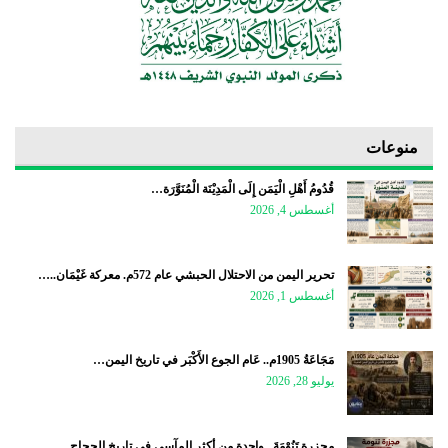
منوعات
قُدُومُ أَهْلِ الْيَمَن إِلَى الْمَدِيْنَة الْمُنَوَّرَة…
أغسطس 4, 2026
تحرير اليمن من الاحتلال الحبشي عام 572م. معركة غَيْمَان..…
أغسطس 1, 2026
مَجَاعَةُ 1905م.. عَام الجوع الأَكْبَر في تاريخ اليمن…
يوليو 28, 2026
مجزرة تَنُوْمَةَ.. واحدة من أكثر المآسي في تاريخ الحجاج…