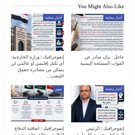
You Might Also Like
أخبار محلية
أخبار محلية
عاجل : بيان صادر عن
إنفوجرافيك | وزارة الخارجية:
القوات المسلحة اليمنية
أي تكتل إقليمي أو عالمي لن
يتمكن من مصادرة حقوق
الشعب…
أخبار محلية
صور
إنفوجرافيك | الرئيس
إنفوجرافيك | اتفاقية الدفاع
المشاط يوجه رسائل نارية
الثلاثية.. مظلة نجاة سعودية