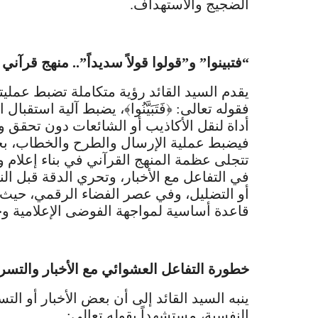
الضجيج والاستهداف.
“فتبينوا” و”قولوا قولاً سديداً”.. منهج قرآني
يقدم السيد القائد رؤية متكاملة تضبط عمليت
فقوله تعالى: ﴿فَتَبَيَّنُوا﴾، يضبط آلية استقب
أداة لنقل الأكاذيب أو الشائعات دون تحقق وتمحيص
فيضبط عملية الإرسال والطرح والخطاب، بحيث
تتجلى عظمة المنهج القرآني في بناء إعلام 
في التفاعل مع الأخبار، وتحري الدقة قبل ال
أو التضليل، وفي عصر الفضاء الرقمي، حيث ت
قاعدة أساسية لمواجهة الفوضى الإعلامية و
خطورة التفاعل العشوائي مع الأخبار والتسر
ينبه السيد القائد إلى أن بعض الأخبار أو ا
النفسية، مستشهداً بقوله تعالى: