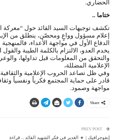
الحضاري.
ختاما ..
تكشف توجيهات السيد القائد حول “معركة ا
إعلام مسؤول وواعٍ ومحصّن، ينطلق من الإي
الدفاع الأول في مواجهة الأعداء، فالمنهجية 
يخدم العدو، الالتزام بالكلمة الطيبة والقو
والتحقق من المعلومات قبل تداولها، والوعي
الإعلامية المضللة،
وفي ظل تصاعد الحروب الإعلامية والثقافية،
قادر على حماية المجتمع فكرياً ونفسياً وثقاف
مواجهة وصمود.
Share
PREV POST
إنفوجرافيك | 🔸 الغدير في فكر الشهيد القائد .. قراءة