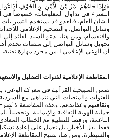
﴿وَإِذَا جَاءَهُمْ أَمْرٌ مِّنَ الْأَمْنِ أَوِ الْخَوْ
التسرع في تداول المعلومات، خصوصاً في الق
الشأن العام، فالعدو قد يستخدم التسريبات ا
وسائل التواصل، والتضخيم الإعلامي للأحداث،
والانقسام، ومن هنا، يدعو السيد القائد إلى
تحويل وسائل التواصل إلى منصات تخدم أهد
أن الوعي الإعلامي ليس مجرد مهارة تقنية، بل
المقاطعة الإعلامية لقنوات التضليل والاسته
ضمن المنهجية القرآنية في معركة الوعي، يؤك
للقنوات والمنصات التي تتماهى مع السردية 
وثقافتهم وعقائدهم، وهذه المقاطعة لا تُطرح 
حماية للهوية الثقافية والإيمانية، وتحصيناً
الناعمة، ورفضاً للتطبيع مع الخطاب المعادي 
فقط نقل الأخبار، بل تعمل على إعادة تشكيل
والسيطرة، ومن هنا، تصبح المقاطعة الإعلامي