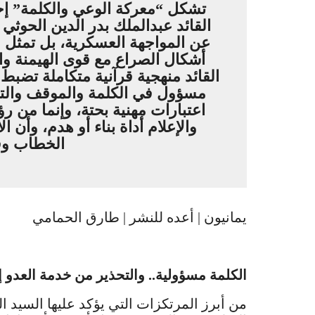
تشكل “معركة الوعي والكلمة” إحد
القائد عبدالملك بدر الدين الحوثي
عن المواجهة العسكرية، بل تمثل ا
أشكال الصراع مع قوى الهيمنة وا
القائد منهجية قرآنية متكاملة تضبط
مسؤول في الكلمة والموقف والتلقي
اعتبارات مهنية بحتة، وإنما من رؤي
والإعلام أداة بناء أو هدم، وأن
الخطاب وفق
يمانيون | أعده للنشر | طارق الحمامي
الكلمة مسؤولية.. والتحذير من خدمة العدو إعل
من أبرز المرتكزات التي يؤكد عليها السيد الق