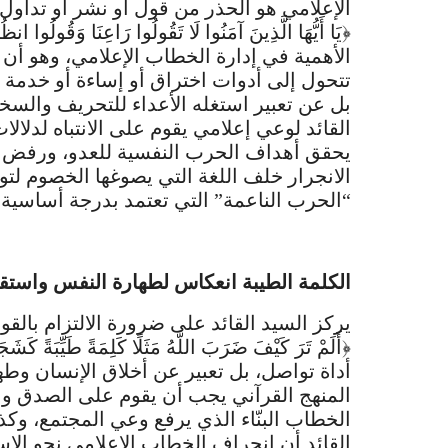
الإعلامي هو الحذر من قول أو نشر أو تداول 
﴿يَا أَيُّهَا الَّذِينَ آمَنُوا لَا تَقُولُوا رَاعِنَا وَق
الأهمية في إدارة الخطاب الإعلامي، وهو أ
تتحول إلى أدوات اختراق أو إساءة أو خدمة م
بل عن تعبير استغله الأعداء للتحريف والس
القائد لوعي إعلامي يقوم على الانتباه لدل
يحقق أهداف الحرب النفسية للعدو، ورفض ا
الانجرار خلف اللغة التي يصوغها الخصوم لتوج
“الحرب الناعمة” التي تعتمد بدرجة أساسية 
الكلمة الطيبة انعكاس لطهارة النفس واستقا
يركز السيد القائد على ضرورة الالتزام بالق
﴿أَلَمْ تَرَ كَيْفَ ضَرَبَ اللَّهُ مَثَلًا كَلِمَةً طَيِّ
أداة تواصل، بل تعبير عن أخلاق الإنسان وط
المنهج القرآني يجب أن يقوم على الصدق والأ
الخطاب البنّاء الذي يرفع وعي المجتمع، وكذ
القائد أن انحراف الخطاب الإعلامي نحو الإس