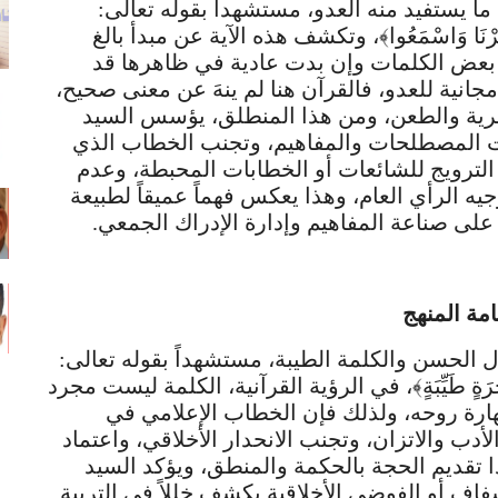
ما يستفيد منه العدو، مستشهداً بقوله تعالى:
ُولُوا انظُرْنَا وَاسْمَعُوا﴾، وتكشف هذه الآية عن مبدأ بالغ
ن بعض الكلمات وإن بدت عادية في ظاهرها قد
جانية للعدو، فالقرآن هنا لم ينهَ عن معنى صحيح،
خرية والطعن، ومن هذا المنطلق، يؤسس السيد
الات المصطلحات والمفاهيم، وتجنب الخطاب الذي
لترويج للشائعات أو الخطابات المحبطة، وعدم
يه الرأي العام، وهذا يعكس فهماً عميقاً لطبيعة
على صناعة المفاهيم وإدارة الإدراك الجمعي.
مة المنهج
ول الحسن والكلمة الطيبة، مستشهداً بقوله تعالى:
بَةً كَشَجَرَةٍ طَيِّبَةٍ﴾، في الرؤية القرآنية، الكلمة ليست مجرد
هارة روحه، ولذلك فإن الخطاب الإعلامي في
دب والاتزان، وتجنب الانحدار الأخلاقي، واعتماد
ا تقديم الحجة بالحكمة والمنطق، ويؤكد السيد
فاف أو الفوضى الأخلاقية يكشف خللاً في التربية