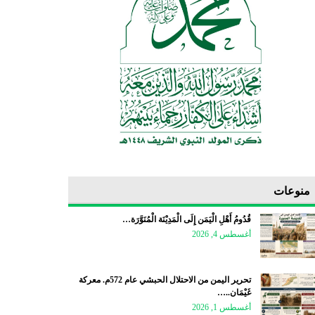
منوعات
قُدُومُ أَهْلِ الْيَمَن إِلَى الْمَدِيْنَة الْمُنَوَّرَة…
أغسطس 4, 2026
تحرير اليمن من الاحتلال الحبشي عام 572م. معركة
غَيْمَان..…
أغسطس 1, 2026