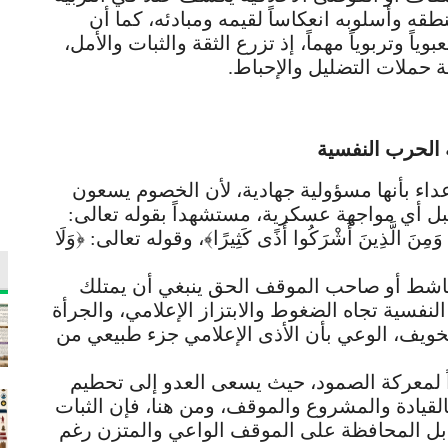
طقه وأسلوبه انعكاساً لقيمه ومبادئه، كما أن
اً وتربوياً مهماً، إذ تزرع الثقة والثبات والأمل،
حملات التضليل والإحباط.
 الحرب النفسية
عداء بأنها مسؤولية جهادية، لأن الخصوم يسعون
ً قبل أي مواجهة عسكرية، مستشهداً بقوله تعالى:
كُمْ وَمِنَ الَّذِينَ أَشْرَكُوا أَذًى كَثِيرًا﴾، وقوله تعالى: ﴿وَلَا
الناشط أو صاحب الموقف الحق ينبغي أن يمتلك
النفسية تجاه الضغوط والابتزاز الإعلامي، والجرأة
خويف، الوعي بأن الأذى الإعلامي جزء طبيعي من
داً لمعركة الصمود، حيث يسعى العدو إلى تحطيم
القيادة والمشروع والموقف، ومن هنا، فإن الثبات
، بل المحافظة على الموقف الواعي والمتزن رغم