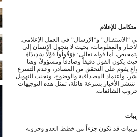
 متكامل للإعلام
ي “الاستقبال” و”الإرسال” في العمل الإعلامي.
ال الأخبار والمعلومات، بحيث لا يتحول الإنسان إلى
، أما قوله تعالى: ﴿وَقُولُوا قَوْلًا سَدِيدًا﴾
 يكون القول دقيقاً وصادقاً ومسؤولاً، وهنا
واعٍ يقوم على التحقق من المصادر، وعدم التسرع
نشر، واعتماد المصداقية والوضوح، وتجنب التهويل
نتشر الأخبار بسرعة هائلة، تمثل هذه التوجيهات
حروب الشائعات.
يبات
لتسريبات قد تكون جزءاً من خطط العدو وحروبه