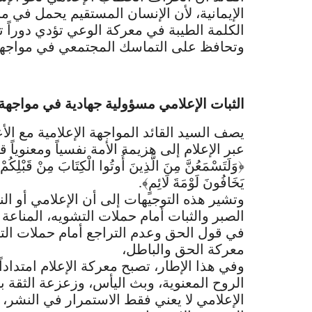
الإيمانية، لأن الإنسان المستقيم يحمل في من
الكلمة الطيبة في معركة الوعي تؤدي دوراً تعبوي
وتحافظ على التماسك المجتمعي في مواجهة 
الثبات الإعلامي مسؤولية جهادية في مواجهة
يصف السيد القائد المواجهة الإعلامية مع الأ
عبر الإعلام إلى هزيمة الأمة نفسياً ومعنويا
﴿وَلَتَسْمَعُنَّ مِنَ الَّذِينَ أُوتُوا الْكِتَابَ مِنْ قَبْلِ
يَخَافُونَ لَوْمَةَ لَائِمٍ﴾.
وتشير هذه التوجيهات إلى أن الإعلامي أو 
الصبر والثبات أمام حملات التشويه، المناعة 
في قول الحق وعدم التراجع أمام حملات الت
معركة الحق والباطل،
وفي هذا الإطار، تصبح معركة الإعلام امتدا
الروح المعنوية، وبث اليأس، وزعزعة الثقة ب
الإعلامي لا يعني فقط الاستمرار في النشر