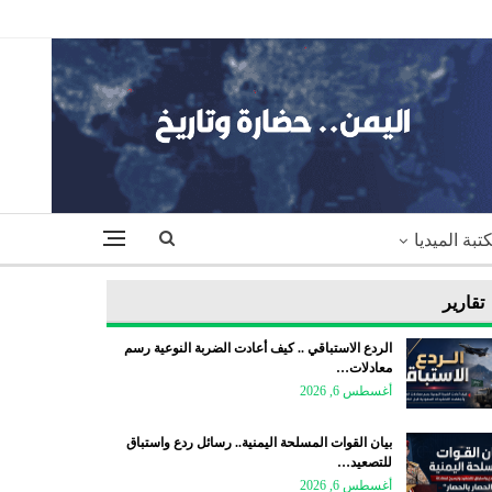
تبة الميديا
تقارير
الردع الاستباقي .. كيف أعادت الضربة النوعية رسم
معادلات…
أغسطس 6, 2026
بيان القوات المسلحة اليمنية.. رسائل ردع واستباق
للتصعيد…
أغسطس 6, 2026