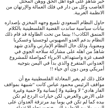
خير شاهدٍ على قوة اهل الحق ووهن المحتل
الغاصب وكل من دار في فلك العمالة والإرتهان من
الانظمة العربية.
حاول النظام السعودي تلميع وجهه المخزي بإصداره
بيانات سياسية ساندت القضية الفلسطينية بالكلام
المنمق الكاذب!! بينما من تحت الطاولة قد قام ذلك
النظام بدعم العدو الصهيوني لوجستيا وعسكريا
ومعنويا، وذلك حال النظام الإمارتي والذي شهد
شاهدُُ من اهله على مشاركة سلاحه الجوي في
قصف غزة واستهداف الابرياء كمواصلة للمشروع
العدواني المتفرع والذي بدأ في اليمن بتوجيه
أمريكي ومن دون أي حياء !!
فكل ذلك لم يغير المعادلة الفلسطينية مع أن
مواقف الرئيس محمود عباس كانت “شبيهة بمواقف
الفار هادي” لا وطنية ولا إنسانية ولا حمية وغيرة
على الارض والعرض، لكن خيارات الردع لم تكن
بيده كما لم تكن في يوما بيد مرتزقة العدوان على
اليمن ولا بيد الانظمة التي خنعت تجاه الاعتداء