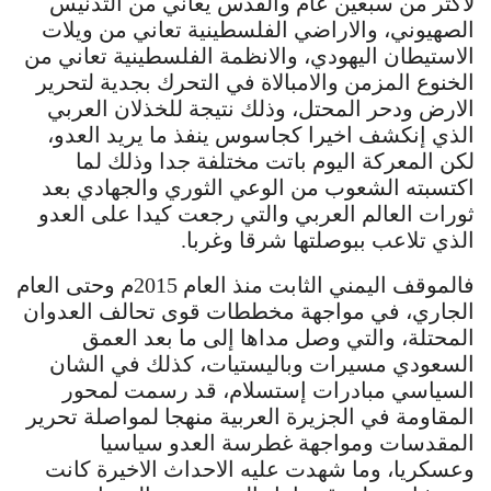
لاكثر من سبعين عام والقدس يعاني من التدنيس
الصهيوني، والاراضي الفلسطينية تعاني من ويلات
الاستيطان اليهودي، والانظمة الفلسطينية تعاني من
الخنوع المزمن والامبالاة في التحرك بجدية لتحرير
الارض ودحر المحتل، وذلك نتيجة للخذلان العربي
الذي إنكشف اخيرا كجاسوس ينفذ ما يريد العدو،
لكن المعركة اليوم باتت مختلفة جدا وذلك لما
اكتسبته الشعوب من الوعي الثوري والجهادي بعد
ثورات العالم العربي والتي رجعت كيدا على العدو
الذي تلاعب ببوصلتها شرقا وغربا.
فالموقف اليمني الثابت منذ العام 2015م وحتى العام
الجاري، في مواجهة مخططات قوى تحالف العدوان
المحتلة، والتي وصل مداها إلى ما بعد العمق
السعودي مسيرات وباليستيات، كذلك في الشان
السياسي مبادرات إستسلام، قد رسمت لمحور
المقاومة في الجزيرة العربية منهجا لمواصلة تحرير
المقدسات ومواجهة غطرسة العدو سياسيا
وعسكريا، وما شهدت عليه الاحداث الاخيرة كانت