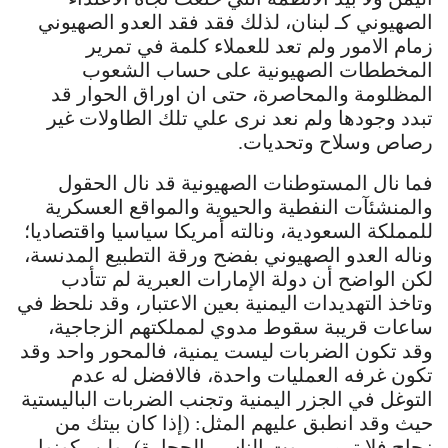
الصهيوني كـ لبنان، لذلك فقد فقد العدو الصهيوني
زمام الامور ولم تعد للعملاء كلمة في تمرير
المخططات الصهيونية على حساب الشعوب
المظلومة والمحاصرة، حتى ان اوراق الحوار قد
تبدد وجودها ولم نعد نرى علي تلك الطاولات غير
رصاص وسلاح وتحديات.
فما نال المستوطنات الصهيونية قد نال الحقول
والمنشئآت النفطية والحيوية والمواقع العسكرية
للمملكة السعودية، ونالته أمريكا سياسيا واقتصاديا؛
وناله العدو الصهيوني بفضح ورقة التطبيع المدنسة،
لكن الواضح أن دولة الإمارات العبرية لم تتأدب
وتاخذ التهديدات اليمنية بعين الاعتبار، وقد نلحظ في
ساعات قريبة سقوط مدوي لمملكتهم الزجاجية،
وقد تكون الضربات ليست يمنية، فالمحور واحد وقد
تكون غرفه العمليات واحدة، فالافضل له عدم
التوغل في الجزر اليمنية وتجنب الضربات الباليستية
حيث وقد انطبق عليهم المثل: (إذا كان بيتك من
زجاج فلا ترمي بيوت الناس بالحجارة)، ولن يكونوا