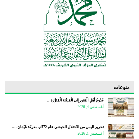
منوعات
قُدُومُ أَهْلِ الْيَمَن إِلَى الْمَدِيْنَة الْمُنَوَّرَة…
أغسطس 4, 2026
تحرير اليمن من الاحتلال الحبشي عام 572م. معركة غَيْمَان..…
أغسطس 1, 2026