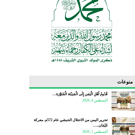
منوعات
قُدُومُ أَهْلِ الْيَمَن إِلَى الْمَدِيْنَة الْمُنَوَّرَة…
أغسطس 4, 2026
تحرير اليمن من الاحتلال الحبشي عام 572م. معركة
غَيْمَان..…
أغسطس 1, 2026