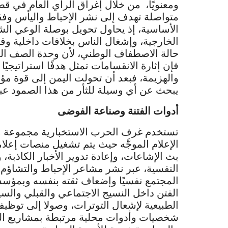
ومعنويًا، من خلال إغراق الرأي العام في ق
متواصلة تهدف إلى نشر الإحباط واليأس وفقد
الأساسية، إذ يحاول تحويل بوصلة الوعي الش
الخارجية، وإشغال الناس بخلافات داخلية وق
حالة الاصطفاف الوطني، لأن وحدة الصف الدا
فإن إثارة الانقسامات تمثل هدفًا استراتيجيًا
والهزيمة، فبعد أن تحولت اليمن إلى قوة مؤث
يبحث عن أي وسيلة للثأر من هذا الصمود عب
أدوات الفتنة وصناعة الفوضى
تستخدم غرف الحرب الاستخبارية مجموعة من ا
الإعلام الموجَّه حيث يتم تشغيل منصات إع
بث الإشاعات، وإعادة تدوير الأخبار الكاذبة،
النفسية، عبر نشر مشاعر الإحباط والتشاؤم
المجتمع نفسيًا وإضعاف ثقته بنفسه وبمؤسس
الفتن داخل النسيج الاجتماعي والقبلي والس
الطبيعية لإشعال التوترات، وصولا إلى توظيف
شخصيات وأدوات محلية مرتبطة بمشاريع الخارج