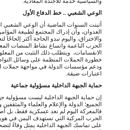
والسياسية خدمة للأجندة المعادية.
الوعي الشعبي .. خط الدفاع الأول
أثبتت السنوات الماضية أن الوعي الشعبي 
العدوان، وأن إدراك المجتمع لطبيعة المؤا
والاختراق، واليوم تبدو الحاجة أكثر إلحاحًا
الحرب الناعمة واتساع نشاط المنصات المعادي
الانقسامات، ويتطلب ذلك التثبت من المعلو
خطورة الحملات المنظمة على وسائل التواص
ودعم مؤسسات الدولة في مواجهة حملات الا
اعتبارات ضيقة.
حماية الجبهة الداخلية مسؤولية جماعية
إن حماية الجبهة الداخلية ليست مسؤولية جه
الجميع؛ الدولة والإعلام والعلماء والمثقفين و
فالمعركة اليوم لم تعد عسكرية فقط، بل أ
الحرب المركبة التي تستهدف اليمن في هويته
على تماسك الجبهة الداخلية يمثل وفاءً لتضح