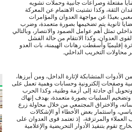
ضايا مفتعلة وصراعات جانبية وحملات تشويه
ان الثقة، وكذا تشتيت الاهتمام عن المعركة
عبي بعيدًا عن مواجهة العدوان والمؤامرات
ضايا ثانوية يتم تضخيمها بصورة متعمدة، وضرب
خلي تمثل أهم عوامل الصمود والانتصار، وبالتالي
 لقوى العدوان، وكذا الانتقام من حالة الفشل
رة إقليميًا وأسقطت رهانات الهيمنة، بات العدو
ر محاولات التخريب الداخلي.
لأدوات المتشابكة لإثارة الداخل، ومن أبرزها،
لامية وصفحات إلكترونية وحسابات وهمية تعمل على
 وتحويل أي حادثة إلى أزمة وطنية، وكذا الحرب
 وتضخيم السلبيات بصورة متعمدة، بهدف إنهاك
اته، والاختراق المجتمعي من خلال محاولة زرع
ياسي، واستثمار بعض الأخطاء أو الإشكالات
 العملاء والمرتزقة، إذ تعتمد قوى العدوان على
 تقوم بتنفيذ الأدوار التحريضية والإعلامية