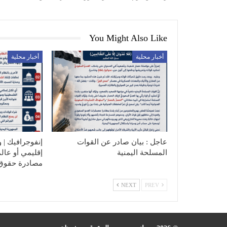
You Might Also Like
أخبار محلية
أخبار محلية
عاجل : بيان صادر عن القوات
إنفوجرافيك | و
المسلحة اليمنية
إقليمي أو عال
مصادرة حقوق
NEXT
PREV