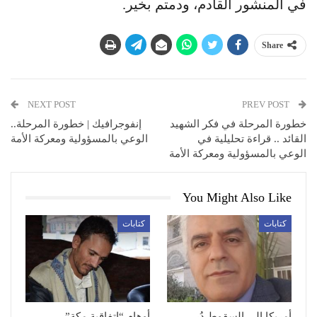
في المنشور القادم، ودمتم بخير.
Share
NEXT POST
PREV POST
خطورة المرحلة في فكر الشهيد
إنفوجرافيك | خطورة المرحلة..
القائد .. قراءة تحليلية في
الوعي بالمسؤولية ومعركة الأمة
الوعي بالمسؤولية ومعركة الأمة
You Might Also Like
كتابات
كتابات
أمريكا إلى السقوط دُر..
أوهام “اتفاقية مكة”