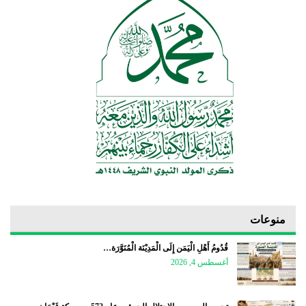
منوعات
قُدُومُ أَهْلِ الْيَمَن إِلَى الْمَدِيْنَة الْمُنَوَّرَة…
أغسطس 4, 2026