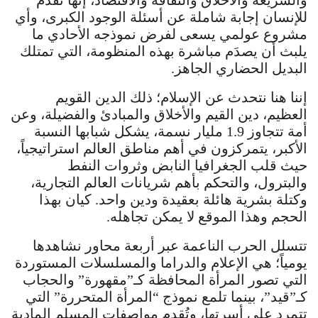
والشريعة والأخلاق والثقافة والاقتصاد، إنها تقدم
للإنسان إجابة شاملة عن أسئلة الوجود الكبرى، وأي
مشروع عولمي يسعى لفرض نموذجه الأحادي ما
يلبث أن يصدَم مباشرة بهذه المنظومة، التي تمتلك
البديل الحضاري الجاهز.
إننا هنا نتحدث عن الإسلام؛ ذلك الدين القويم
العظيم، دين القيم والأخلاق والمبادئ والفضيلة، وعن
أمة تتجاوز 1.9 مليار نسمة، يشكل شبابها النسبة
الأكبر، يتمركزون في أهم مناطق العالم استراتيجياً،
حيث قلب الجغرافيا النابض وثروات النفط
والبترول، والتحكم بأهم شريانات العالم التجارية،
وكتلة بشرية هائلة بعقيدة ودين واحد. كيان بهذا
الحجم وهذا الموقع لا يمكن تجاهله.
تتسلل الحرب الناعمة عبر أربعة محاور نشاهدها
يومياً؛ هي الإعلام والدراما والمسلسلات المستوردة
التي تصور المرأة المحافظة كـ”مقهورة” والحجاب
كـ”قيد”، بينما تلمع نموذج “المرأة المتحررة” التي
تتمرد على أسرتها، وتُقدم مواصفات المسلم المادية