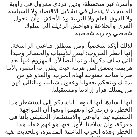
وأسرة غير متحفظة، ودين فردي معزول في زاوية
المسجد، لا يتدخل في تشكيل الاقتصاد ولا السياسة
ولا الذوق العام ولا التربية ولا الأخلاق، وأن يتحول
العري والخلاعة وفواحش الرذيلة إلى سلوك
شخصي وحرية شخصية.
لذلك أؤكد شخصياً، ومن منطلق قناعتي الراسخة،
إنها أخطر الحروب؛ ليس للأسباب والخسائر وحيداً
التي سلف ذكرها، وإنما أيضاً لأن المهزوم فيها بعد
هزيمته يصفق لمن هزمه حيث يظن أنه انتصر، ولأننا
صرنا ساحة مفتوحة لهذه الحرب، والعدو هو من
يمتلك ويتحكم بعقولنا وعقول شبابنا، وبالتالي فهو
من يمتلك قرار إرادتنا ومستقبلنا.
أيها السادة، أيها القوم.. أناشدكم إلى استشعار هذا
الخطر، وأن تدركوا وتفهموا وتعوا أن المواجهة
الحقيقية تبدأ بالوعي والاستشعار الحقيقي بأننا في
معركة، وأن سلاحنا الأول فيها هو فهم خفايا هذا
الخطر وهذه الحرب الناعمة المدمرة، وللحديث بقية