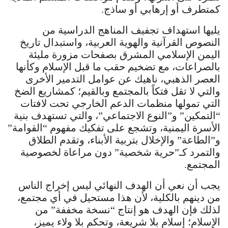
كمتطرف أو إرهابي أو ساذج.
يليها استهداف تجفيف المناهج الدراسية من
النصوص القرآنية والهوية العربية، واستبدال تاريخ
اليمن الإسلامي المشرق بصفحات مزورة مليئة
بالصراعات، مع تضخيم حقب ما قبل الإسلام وكأنها
العصر الذهبي، ناهيك عن عوامل التدمير الأخرى
والتي لا تقل فتكاً بالمجتمع وبالقيم؛ كمشاريع الضخ
التي تمولها منظمات الدعم الخارجي تحت لافتات
“التمكين” و”النوع الاجتماعي”، والتي تستهدف بنية
الأسرة اليمنية، وتشجع على تفكيك مفهوم “القوامة”
و”الطاعة” والإخلال بتربية الأبناء، وتقدم الطلاق
والتمرد كـ”حرية شخصية” دون مراعاة لخصوصية
المجتمع.
يجب أن نعي أن الهدف النهائي ليس إخراج الناس
من دينهم بالكلية، لأن هذا مستحيل في أي مجتمع،
لذلك فإن الهدف هو إنتاج “نسخة مخففة” من
الإسلام؛ إسلام بلا شريعة، وتحكم بلا ولاء يميز،