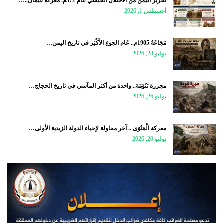
تحرير اليمن من الاحتلال الحبشي عام 572م. معركة غَيْمَان..…
أغسطس 1, 2026
مَجَاعَةُ 1905م.. عَام الجوع الأَكْبَر في تاريخ اليمن…
يوليو 28, 2026
مجزرة تَنُوْمَةَ.. واحدة من أكثر المآسي في تاريخ الحجاج…
يوليو 26, 2026
معركة الْمَنْوَى .. آخر محاولة لإحياء الدولة الزيدية الأولى…
يوليو 20, 2026