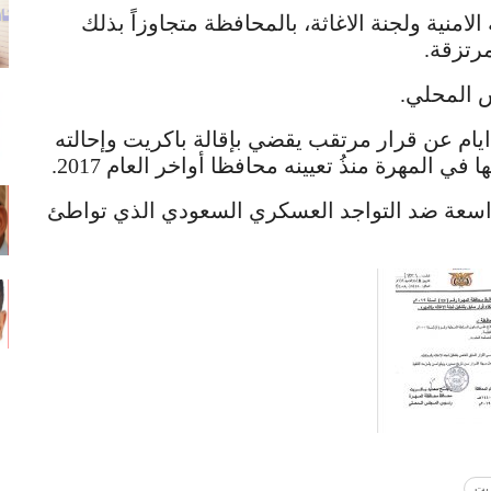
لامنية ولجنة الاغاثة، بالمحافظة متجاوزاً بذلك
رتزقة.
س المحلي.
ام عن قرار مرتقب يقضي بإقالة باكريت وإحالته
ي المهرة منذُ تعيينه محافظا أواخر العام 2017.
واسعة ضد التواجد العسكري السعودي الذي تواطئ
ريت