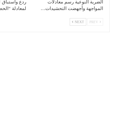
الضربة النوعية رسم معادلات
ردع واستباق ل
المواجهة وأجهضت التحشيدات…
لمعادلة “الح
NEXT
PREV