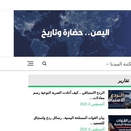
تبة الميديا
تقارير
الردع الاستباقي .. كيف أعادت الضربة النوعية رسم
معادلات…
أغسطس 6, 2026
بيان القوات المسلحة اليمنية.. رسائل ردع واستباق
للتصعيد…
أغسطس 6, 2026