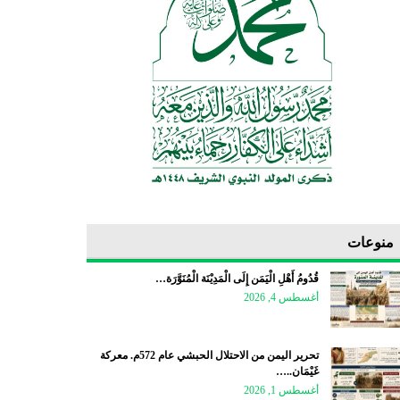
منوعات
قُدُومُ أَهْلِ الْيَمَن إِلَى الْمَدِيْنَة الْمُنَوَّرَة…
أغسطس 4, 2026
تحرير اليمن من الاحتلال الحبشي عام 572م. معركة
غَيْمَان..…
أغسطس 1, 2026