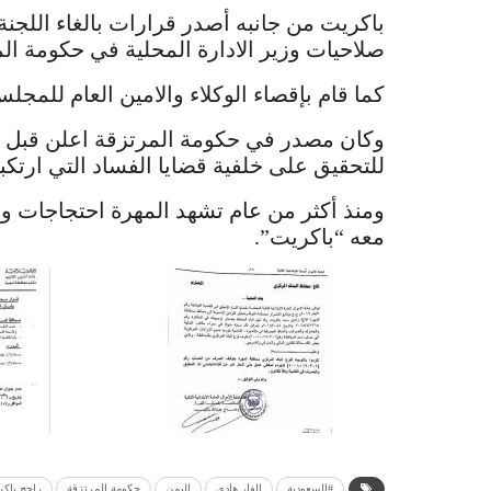
باكريت من جانبه أصدر قرارات بالغاء اللجنة ا
صلاحيات وزير الادارة المحلية في حكومة الم
كما قام بإقصاء الوكلاء والامين العام للمجل
وكان مصدر في حكومة المرتزقة اعلن قبل اي
للتحقيق على خلفية قضايا الفساد التي ارتكبها ف
ومنذ أكثر من عام تشهد المهرة احتجاجات 
معه “باكريت”.
#السعودية
الفار هادي
اليمن
حكومة المرتزقة
راجح باك