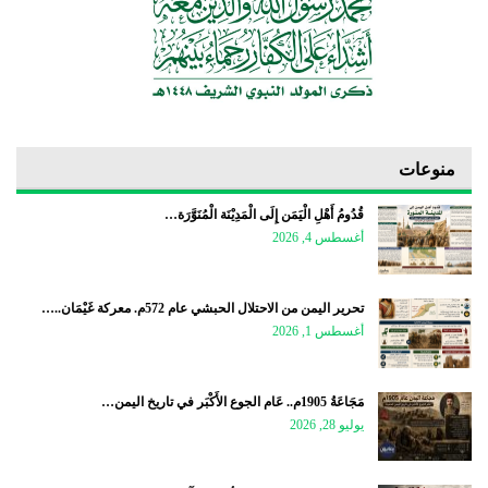
منوعات
قُدُومُ أَهْلِ الْيَمَن إِلَى الْمَدِيْنَة الْمُنَوَّرَة…
أغسطس 4, 2026
تحرير اليمن من الاحتلال الحبشي عام 572م. معركة غَيْمَان..…
أغسطس 1, 2026
مَجَاعَةُ 1905م.. عَام الجوع الأَكْبَر في تاريخ اليمن…
يوليو 28, 2026