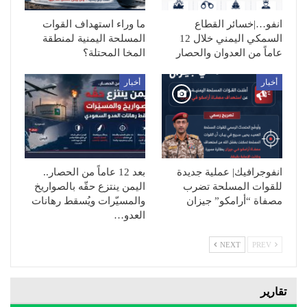
انفو…|خسائر القطاع
ما وراء استهداف القوات
السمكي اليمني خلال 12
المسلحة اليمنية لمنطقة
عاماً من العدوان والحصار
المخا المحتلة؟
أخبار
أخبار
انفوجرافيك| عملية جديدة
بعد 12 عاماً من الحصار..
للقوات المسلحة تضرب
اليمن ينتزع حقّه بالصواريخ
مصفاة “أرامكو” جيزان
والمسيّرات ويُسقط رهانات
العدو…
NEXT
PREV
تقارير