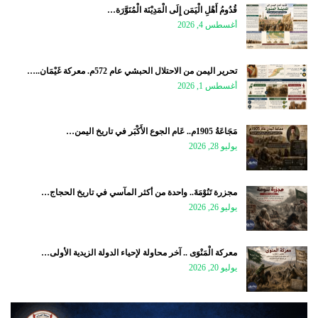
قُدُومُ أَهْلِ الْيَمَن إِلَى الْمَدِيْنَة الْمُنَوَّرَة…
أغسطس 4, 2026
تحرير اليمن من الاحتلال الحبشي عام 572م. معركة غَيْمَان..…
أغسطس 1, 2026
مَجَاعَةُ 1905م.. عَام الجوع الأَكْبَر في تاريخ اليمن…
يوليو 28, 2026
مجزرة تَنُوْمَةَ.. واحدة من أكثر المآسي في تاريخ الحجاج…
يوليو 26, 2026
معركة الْمَنْوَى .. آخر محاولة لإحياء الدولة الزيدية الأولى…
يوليو 20, 2026