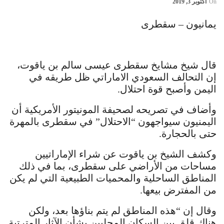
On
أكتوبر 3, 2019
يمانيون – سقطرى
قال شيخ مشايخ سقطرى عيسى سالم بن ياقوت،
إن التحالف السعودي الاماراتي ظل طريقه في
اليمن وأصبح قوة احتلال.
وأضاف في تصريحه لصحيفة المونيتور الأمريكية أن
اليمنيون سيواجهون “الاحتلال” في سقطرى بالمهرة
حتى بالحجارة.
وكشف الشيخ بن ياقوت عن شراء الإماراتيين
مساحات من الأراضي على سقطرى، بما في ذلك
المناطق الساحلية والمحميات الطبيعية التي لم يكن
من المفترض بيعها.
وقال إن “هذه المناطق لم يتم بناؤها بعد، ولكن
هناك قلق بين السكان المحليين بشأن الآثار المترتبة