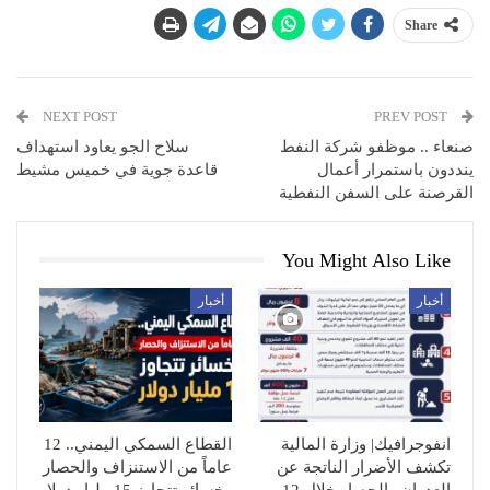
Share
NEXT POST
PREV POST
صنعاء .. موظفو شركة النفط
سلاح الجو يعاود استهداف
ينددون باستمرار أعمال
قاعدة جوية في خميس مشيط
القرصنة على السفن النفطية
You Might Also Like
أخبار
أخبار
انفوجرافيك| وزارة المالية
القطاع السمكي اليمني.. 12
تكشف الأضرار الناتجة عن
عاماً من الاستنزاف والحصار
العدوان والحصار خلال 12
وخسائر تتجاوز 15 مليار دولار