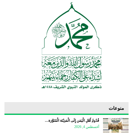
منوعات
قُدُومُ أَهْلِ الْيَمَن إِلَى الْمَدِيْنَة الْمُنَوَّرَة…
أغسطس 4, 2026