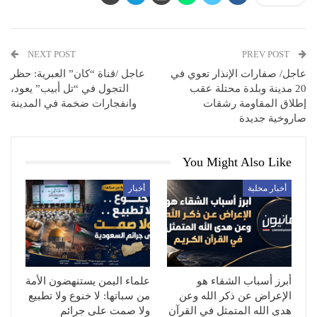
NEXT POST
PREV POST
عاجل/ صفارات الإنذار تعوي في
عاجل /قناة “كان” العبرية: حظر
20 مدينة وبلدة محتلة عقب
التجول في “تل أبيب” يعود،
إطلاق المقاومة رشقات
وانفجارات ضخمة في المدينة
صاروخية جديدة
You Might Also Like
أخبار محلية
أخبار
أبرز أسباب الشقاء هو
علماء اليمن يستنهضون الأمة
الإعراض عن ذكر الله وعن
من سباتها: لا خنوع ولا تطبيع
هدى الله المتمثل في القرآن
ولا صمت على جرائم