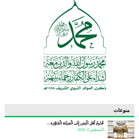
منوعات
قُدُومُ أَهْلِ الْيَمَن إِلَى الْمَدِيْنَة الْمُنَوَّرَة…
أغسطس 4, 2026