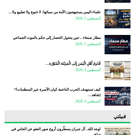
علماء اليمن يستنهضون الأمة من سباتها: لا خنوع ولا تطبيع ولا…
أغسطس 5, 2026
مطار صنعاء .. حين يتحول الحصار إلى حكم بالموت الجماعي
أغسطس 5, 2026
قُدُومُ أَهْلِ الْيَمَن إِلَى الْمَدِيْنَة الْمُنَوَّرَة…
أغسطس 4, 2026
كيف تستهدف الحرب الناعمة كيان الأسرة عبر المنظمات؟!
(شاهد…
أغسطس 4, 2026
قبيلتي
لوجه الله.. آل جبران يسطّرون أروع صور العفو عن الجاني في
صلح…