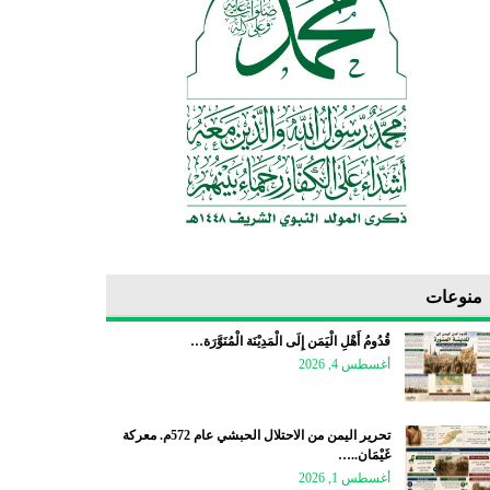
منوعات
قُدُومُ أَهْلِ الْيَمَن إِلَى الْمَدِيْنَة الْمُنَوَّرَة…
أغسطس 4, 2026
تحرير اليمن من الاحتلال الحبشي عام 572م. معركة
غَيْمَان..…
أغسطس 1, 2026