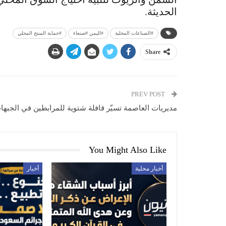
الحديثة.
#الصناعات المحلية
#اليمن #صنعاء
#حماية المنتج المحلي
Share
PREV POST
مديريات العاصمة تسيّر قافلة شتوية للمرابطين في الجبها
You Might Also Like
أخبار محلية
أخبار