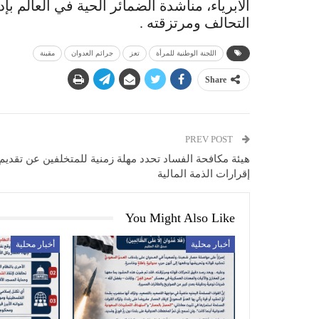
الأبرياء، مناشدة الضمائر الحية في العالم ب
التحالف ومرتزقته .
اللجنة الوطنية للمرأة
تعز
جرائم العدوان
مقبنة
Share
PREV POST
هيئة مكافحة الفساد تحدد مهلة زمنية للمتخلفين عن تقديم
إقرارات الذمة المالية
You Might Also Like
أخبار محلية
أخبار محلية