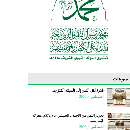
منوعات
قُدُومُ أَهْلِ الْيَمَن إِلَى الْمَدِيْنَة الْمُنَوَّرَة…
أغسطس 4, 2026
تحرير اليمن من الاحتلال الحبشي عام 572م. معركة
غَيْمَان..…
أغسطس 1, 2026