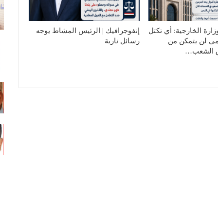
زارة الخارجية: أي تكتل
إنفوجرافيك | الرئيس المشاط يوجه
مي لن يتمكن من
رسائل نارية
 الشعب…