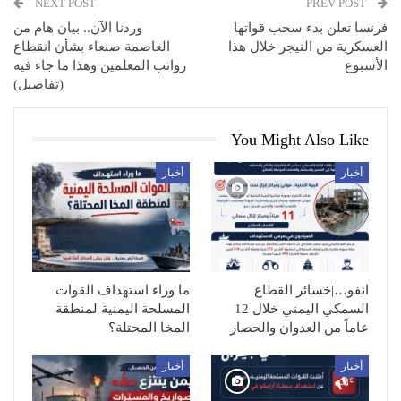
NEXT POST
PREV POST
فرنسا تعلن بدء سحب قواتها
وردنا الآن.. بيان هام من
العسكرية من النيجر خلال هذا
العاصمة صنعاء بشأن انقطاع
الأسبوع
رواتب المعلمين وهذا ما جاء فيه
(تفاصيل)
You Might Also Like
أخبار
أخبار
انفو…|خسائر القطاع
ما وراء استهداف القوات
السمكي اليمني خلال 12
المسلحة اليمنية لمنطقة
عاماً من العدوان والحصار
المخا المحتلة؟
أخبار
أخبار