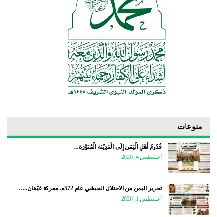
منوعات
قُدُومُ أَهْلِ الْيَمَن إِلَى الْمَدِيْنَة الْمُنَوَّرَة…
أغسطس 4, 2026
تحرير اليمن من الاحتلال الحبشي عام 572م. معركة غَيْمَان..…
أغسطس 1, 2026