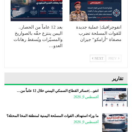
انفوجرافيك| عملية جديدة
بعد 12 عاماً من الحصار..
للقوات المسلحة تضرب
اليمن ينتزع حقّه بالصواريخ
مصفاة “أرامكو” جيزان
والمسيّرات ويُسقط رهانات
العدو…
NEXT
PREV
تقارير
انفو…|خسائر القطاع السمكي اليمني خلال 12 عاماً من…
أغسطس 9, 2026
ما وراء استهداف القوات المسلحة اليمنية لمنطقة المخا المحتلة؟
أغسطس 9, 2026