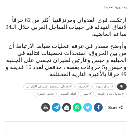
يمانيون/ الحديدة
ارتكبت قوى العدوان ومرتزقتها أكثر من 62 خرقاً
لاتفاق التهدئة في جبهات الساحل الغربي خلال الـ24
ساعة الماضية.
وأوضح مصدر في غرفة عمليات ضباط الارتباط أن
من بين الخروق، استحداث تحصينات قتالية في
الجبلية و حيس وغارتين لطيران تجسي على الجبلية
و حيس و5 خروقات بقصف مدفعي لعدد 16 قذيفة و
49 خرقاً بالأعيرة النارية المختلفة.
# اتفاق التهدئة
#الحديدة
#العدوان السعودي الأمريكي الإماراتي
#العدوان يخرق الهدنة
ً#اليمن
اتفاق السويد
تحالف العدوان
Share