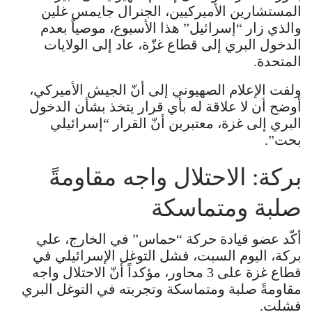
المستشارين الأميركيين، الجنرال جايمس غلين
والذي زار “إسرائيل” هذا الأسبوع، موصياً بعدم
الدخول البري إلى قطاع غزّة، عاد إلى الولايات
المتحدة.
ولفت الإعلام الصهيوني إلى أنّ الجيش الأميركي،
أوضح أن لا علاقة له بأي قرار يتخذ بشأن الدخول
البري إلى غزة، معتبرين أنّ القرار “إسرائيلي
بحت”.
بركة: الاحتلال واجه مقاومةً
صلبة ومتماسكة
أكّد عضو قيادة حركة “حماس” في الخارج، علي
بركة، اليوم السبت، فشل التوغل الإسرائيلي في
قطاع غزة على 3 محاور، مؤكداً أنّ الاحتلال واجه
مقاومةً صلبة ومتماسكة وتجربته في التوغل البري
فشلت.