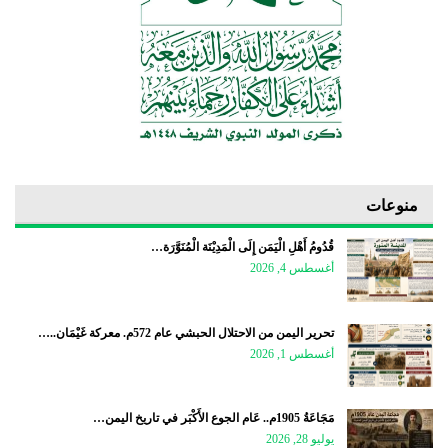
منوعات
قُدُومُ أَهْلِ الْيَمَن إِلَى الْمَدِيْنَة الْمُنَوَّرَة…
أغسطس 4, 2026
تحرير اليمن من الاحتلال الحبشي عام 572م. معركة غَيْمَان..…
أغسطس 1, 2026
مَجَاعَةُ 1905م.. عَام الجوع الأَكْبَر في تاريخ اليمن…
يوليو 28, 2026