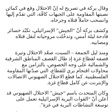
وقال بركة في تصريح له إنّ الاحتلال وقع في كمائن
نصبتها المقاومة على الجبهات كافّة، التي تقدّم إليها
وانسحب حاملاً قتلاه وجرحاه.
وكشف بركة أنّ “الجيش” الإسرائيلي، تكبّد خسائر
فادحة ليلة أمس، وتدخّلت مروحياته لنقل قتلاه
ومصابيه.
ومنذ ليل الجمعة – السبت، صعّد الاحتلال وتيرة
قصفه لقطاع غزة إذ طال القصف المناطق الشرقية
والشمالية على وجه الخصوص، بالتزامن مع
محاولات اقتحام بري للقطاع، التي صدّتها المقاومة
الفلسطينية. كما قطع الاحتلال الصهيوني الاتصالات
والإنترنت عن كامل قطاع غزة.
وكان المتحدث باسم “جيش” الاحتلال الصهيوني قد
أعلن أنّ “القوات البرية الإسرائيلية تعمل على
توسعة النشاطات البرية في غزة”.