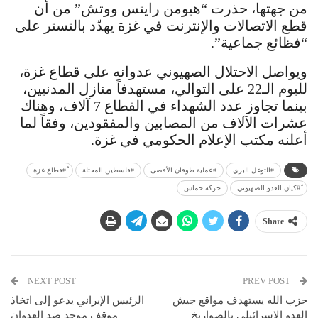
من جهتها، حذرت “هيومن رايتس ووتش” من أن
قطع الاتصالات والإنترنت في غزة يهدّد بالتستر على
“فظائع جماعية”.
ويواصل الاحتلال الصهيوني عدوانه على قطاع غزة،
لليوم الـ22 على التوالي، مستهدفاً منازل المدنيين،
بينما تجاوز عدد الشهداء في القطاع 7 آلاف، وهناك
عشرات الآلاف من المصابين والمفقودين، وفقاً لما
أعلنه مكتب الإعلام الحكومي في غزة.
#التوغل البري
#عملية طوفان الأقصى
ُ#قطاع غزة
ً#كيان العدو الصهيوني
حركة حماس
Share
NEXT POST
PREV POST
حزب الله يستهدف مواقع جيش
الرئيس الإيراني يدعو إلى اتخاذ
العدو الإسرائيلي بالصواريخ
موقف موحد ضد العدوان