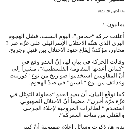
On
أكتوبر 28, 2023
يمانيون../
أعلنت حركة “حماس”، اليوم السبت، فشل الهجوم
البري الذي شنّه الاحتلال الإسرائيلي على غزّة عبر 3
محاور، مؤكدةً إيقاع جنود الاحتلال بين قتيلٍ وجريح.
وقالت الحركة في بيانٍ لها، إنّ العدو وقع في
“كمائن أعدتها المقاومة الفلسطينية”، مشيراً إلى
أنّ المقاومين استخدموا صواريخ من نوع “كورنيت
وقذائف من نوع “ياسين” في صدّ الهجوم.
كما توقّع البيان، أن يعيد العدو “محاولة التوغل في
غزّة مرّة أخرى”، مضيفاً أنّ الاحتلال الصهيوني
استخدم “الطائرات المروحية لإجلاء الجرحى
والقتلى من ساحة المعركة”.
بدورها، ذكرت وسائل إعلام صهيونية أنّ كبير