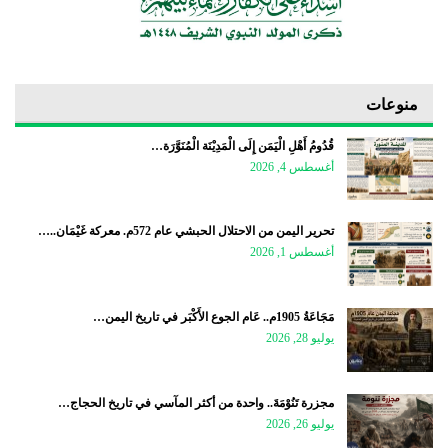
منوعات
قُدُومُ أَهْلِ الْيَمَن إِلَى الْمَدِيْنَة الْمُنَوَّرَة…
أغسطس 4, 2026
تحرير اليمن من الاحتلال الحبشي عام 572م. معركة غَيْمَان..…
أغسطس 1, 2026
مَجَاعَةُ 1905م.. عَام الجوع الأَكْبَر في تاريخ اليمن…
يوليو 28, 2026
مجزرة تَنُوْمَةَ.. واحدة من أكثر المآسي في تاريخ الحجاج…
يوليو 26, 2026