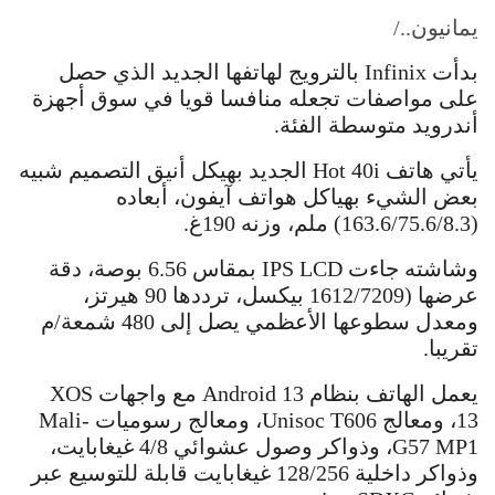
يمانيون../
بدأت Infinix بالترويج لهاتفها الجديد الذي حصل
على مواصفات تجعله منافسا قويا في سوق أجهزة
أندرويد متوسطة الفئة.
يأتي هاتف Hot 40i الجديد بهيكل أنيق التصميم شبيه
بعض الشيء بهياكل هواتف آيفون، أبعاده
(163.6/75.6/8.3) ملم، وزنه 190غ.
وشاشته جاءت IPS LCD بمقاس 6.56 بوصة، دقة
عرضها (1612/7209 بيكسل، ترددها 90 هيرتز،
ومعدل سطوعها الأعظمي يصل إلى 480 شمعة/م
تقريبا.
يعمل الهاتف بنظام Android 13 مع واجهات XOS
13، ومعالج Unisoc T606، ومعالج رسوميات Mali-
G57 MP1، وذواكر وصول عشوائي 4/8 غيغابايت،
وذواكر داخلية 128/256 غيغابايت قابلة للتوسيع عبر