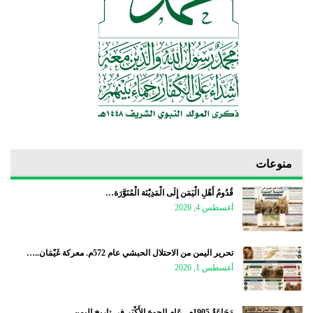
منوعات
قُدُومُ أَهْلِ الْيَمَن إِلَى الْمَدِيْنَة الْمُنَوَّرَة…
أغسطس 4, 2026
تحرير اليمن من الاحتلال الحبشي عام 572م. معركة غَيْمَان..…
أغسطس 1, 2026
مَجَاعَةُ 1905م.. عَام الجوع الأَكْبَر في تاريخ اليمن…