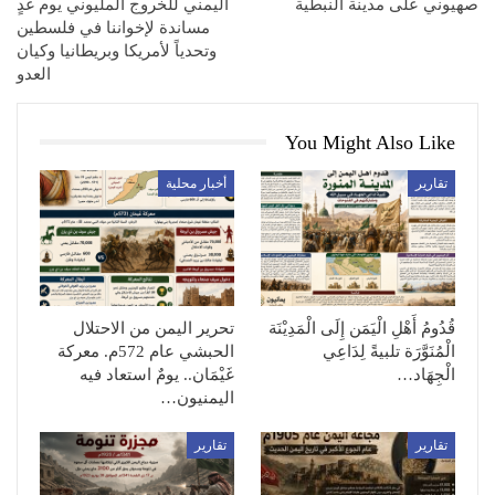
صهيوني على مدينة النبطية
اليمني للخروج المليوني يوم غدٍ
مساندة لإخواننا في فلسطين
وتحدياً لأمريكا وبريطانيا وكيان
العدو
You Might Also Like
تقارير
أخبار محلية
قُدُومُ أَهْلِ الْيَمَن إِلَى الْمَدِيْنَة
تحرير اليمن من الاحتلال
الْمُنَوَّرَة تلبيةً لِدَاعِي
الحبشي عام 572م. معركة
الْجِهَاد…
غَيْمَان.. يومٌ استعاد فيه
اليمنيون…
تقارير
تقارير