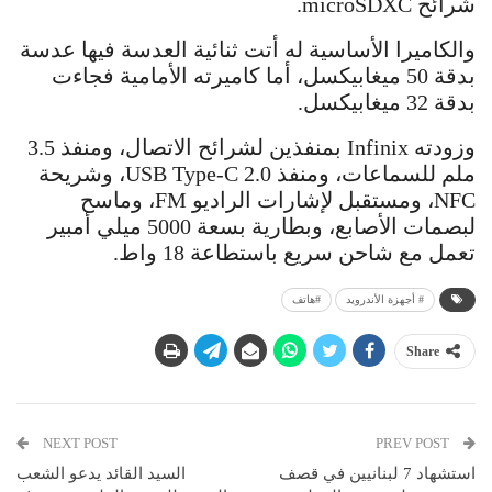
شرائح microSDXC.
والكاميرا الأساسية له أتت ثنائية العدسة فيها عدسة
بدقة 50 ميغابيكسل، أما كاميرته الأمامية فجاءت
بدقة 32 ميغابيكسل.
وزودته Infinix بمنفذين لشرائح الاتصال، ومنفذ 3.5
ملم للسماعات، ومنفذ USB Type-C 2.0، وشريحة
NFC، ومستقبل لإشارات الراديو FM، وماسح
لبصمات الأصابع، وبطارية بسعة 5000 ميلي أمبير
تعمل مع شاحن سريع باستطاعة 18 واط.
# أجهزة الأندرويد
#هاتف
Share
NEXT POST
PREV POST
استشهاد 7 لبنانيين في قصف
السيد القائد يدعو الشعب