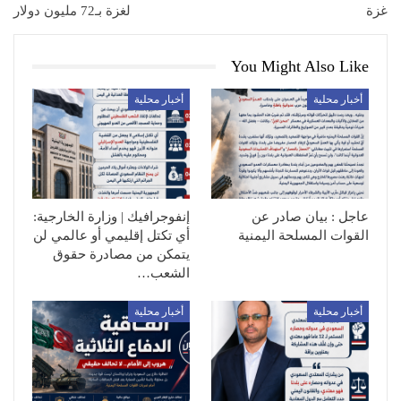
غزة
لغزة بـ72 مليون دولار
You Might Also Like
أخبار محلية
أخبار محلية
عاجل : بيان صادر عن
إنفوجرافيك | وزارة الخارجية:
القوات المسلحة اليمنية
أي تكتل إقليمي أو عالمي لن
يتمكن من مصادرة حقوق
الشعب…
أخبار محلية
أخبار محلية