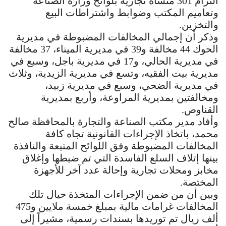
التزام 301 منشأة تجارية بلوائح وزارة الصناعة
وتعاميم المكتب وضوابط واشتراطات البيع
والتخزين.
وذكر أن إجمالي المخالفات المضبوطة في مديرية
الحوك 44 مخالفة و39 في مديرية الميناء، 37 مخالفة
في مديرية الحالي، و17 في مديرية باجل، وسبع في
مديرية بيت الفقيه، وتسع في مديرية الزيدية، وثلاث
في مديرية الضحي، وسبع في مديرية زبيد،
ومخالفتين بمديرية المراوعة، وأربع بمديرية
القناوص.
وأفاد مدير مكتب الصناعة والتجارة بالمحافظة صالح
محمد، باتخاذ الإجراءات القانونية تجاه كافة
المخالفات المضبوطة وفق اللوائح المتبعة والنافذة
بينها إتلاف السلع الفاسدة التي تم ضبطها وإغلاق
مخابز ومحلات تجارية وإحالة عدد آخر للأجهزة
المختصة.
وبين أن من ضمن الإجراءات المتخذة حيال تلك
المخالفات غرامات مالية بمبلغ خمسة ملايين و475
ألف ريال تم توريدها بسندات رسمية، مشيراً إلى