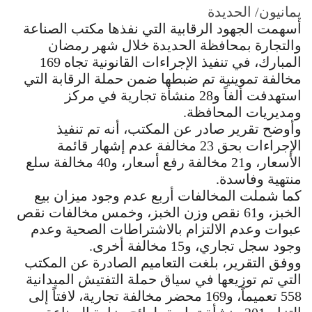
يمانيون/ الحديدة
أسهمت الجهود الرقابية التي نفذها مكتب الصناعة
والتجارة بمحافظة الحديدة خلال شهر رمضان
المبارك، في تنفيذ الإجراءات القانونية تجاه 169
مخالفة تموينية تم ضبطها ضمن حملة الرقابة التي
استهدفت ألفاً و28 منشأة تجارية في مركز
ومديريات المحافظة.
وأوضح تقرير صادر عن المكتب، أنه تم تنفيذ
الإجراءات بحق 23 مخالفة عدم إشهار قائمة
الأسعار، و21 مخالفة رفع أسعار، و40 مخالفة سلع
منتهية وفاسدة.
كما شملت المخالفات أربع عدم وجود ميزان بيع
الخبز، و61 نقص وزن الخبز، وخمس مخالفات نقص
عبوات وعدم الالتزام بالاشتراطات الصحية وعدم
وجود سجل تجاري، و15 مخالفة أخرى.
ووفق التقرير، بلغت التعاميم الصادرة عن المكتب
التي تم توزيعها في سياق حملة التفتيش الميدانية
558 تعميماً، و169 محضر مخالفة تجارية، لافتاً إلى