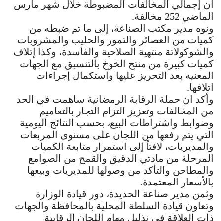
أن إجمالي المخالفات المضبوطة خلال شهر مارس
الماضي 252 مخالفة.
ونوه مدير مكتب الصناعة، إلى ما تم ضبطه من
كميات من العصائر والتمور والحليب والمشروبات
والشوكولاتة منتهية الصلاحية والفاسدة، وكذا إتلاف
كميات كبيرة من منتج الخوخ بالتنسيق مع الجهات
المعنية بعد التحريز عليها واستكمال إجراءات
اتلافها.
وأكد ان حملة الرقابة الرمضانية ساهمت في الحد
من المخالفات وتعزيز التزام التجار بالتعاميم
وضوابط واشتراطات البيع، بحسب النتائج اليومية
التي يتم رفعها من اللجان على مستوى المربعات
والمديريات، لافتاً إلى استمرار متابعة الكميات
المرحلة من مادتي الدقيق والقمح من الصوامع
والمطاحن والتأكد من وصولها للمديريات وبيعها
بالأسعار المعتمدة.
وثمن مدير صناعة الحديدة، دور قيادة الوزارة
وتعاون قيادة السلطة المحلية بالمحافظة والجهات
ذات العلاقة في تذليل مهام اللجان الرقابية