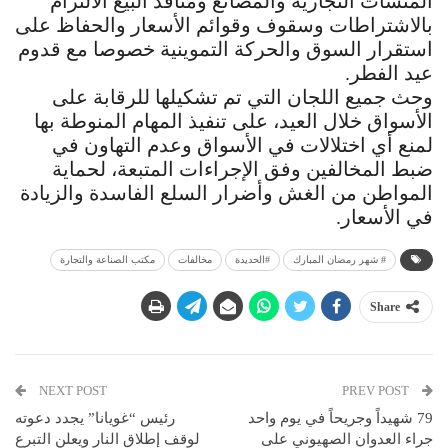
المنشآت التجارية والمصانع ومنافذ البيع الالتزام
بالاشتراطات وسقوف وقوائم الأسعار والحفاظ على
استقرار السوق والحركة التموينية خصوصا مع قدوم
عيد الفطر.
وحث جميع اللجان التي تم تشكيلها للرقابة على
الأسواق خلال العيد، على تنفيذ المهام المنوطة بها
لمنع أي اختلالات في الأسواق وعدم التهاون في
ضبط المخالفين وفق الإجراءات المتبعة، لحماية
المواطن من الغش وأضرار السلع الفاسدة والزيادة
في الأسعار.
# شهر رمضان المبارك
#الحديدة
مخالفات
مكتب الصناعة والتجارة
Share
NEXT POST
PREV POST
79 شهيداً وجريحاً في يوم واحد
رئيس “غويانا” يجدد دعوته
جراء العدوان الصهيوني على
لوقف إطلاق النار ويعلن التبرع