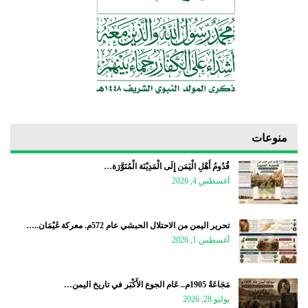
منوعات
قُدُومُ أَهْلِ الْيَمَن إِلَى الْمَدِيْنَة الْمُنَوَّرَة…
أغسطس 4, 2026
تحرير اليمن من الاحتلال الحبشي عام 572م. معركة غَيْمَان..…
أغسطس 1, 2026
مَجَاعَةُ 1905م.. عَام الجوع الأَكْبَر في تاريخ اليمن…
يوليو 28, 2026