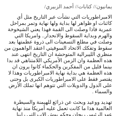
يمانيون// كتابات// أحمد الزبيري/
الامبراطوريات التي نشأت عبر التاريخ مثل أي
كائنات او ظواهر لها بداية ولها نهاية وتمر بمراحل
عمرية فاذا وصلت الى القمة فهذا يعني الشيخوخة
والهرم وبداية السقوط والانحدار.. وامريكا التي
وصلت في مطلع التسعينات الى ذروة عظمتها بعد
سقوط وتفكك الاتحاد السوفيتي اعتقد الواهمون من
منظري الليبرالية المتوحشة ان التاريخ انتهى عند
هذه العظمة وان الزمن الأمريكي اللامتناهي قد بدا
بينما قليل من المفكرين والحكماء كانوا يرون ان
هذه العظمة هي بداية نهاية الامبراطوريات وهذا لا
يقتصر فقط على الامبراطوريات الكبرى بل وحتى
على الدول والدويلات التي تتوهم انها تملك الأرض
والسماء .
تهديد ووعيد وبحث عن ذرائع للهيمنة والسيطرة
العالمية هذا ما كانت تعمل عليه أمريكا منذ نهاية
عهد الرئيس ريجان وحكم بوش الاب التي راينا