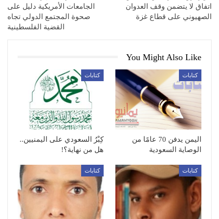
اتفاق لا يتضمن وقف العدوان
الجامعات الأمريكية دليل على
الصهيوني على قطاع غزة
صحوة المجتمع الدولي تجاه
القضية الفلسطينية
You Might Also Like
كتابات
كتابات
اليمن يدفن 70 عامًا من
كِبْرُ السعودي على اليمنيين..
الوصاية السعودية
هل من نهاية؟!
كتابات
كتابات