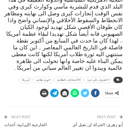
البلد الذي قدم للبشرية مآسي وكوارث كبرى وفي
نفس الوقت إنجازات كبرى وصل الى نهايته ومظاهر
الانحطاط والسقوط الأخلاقي والإنساني واضح واذا
كان طوفان الأقصى شكل تهديد لوجود الكيان
الصهيوني فانه أيضاً شكل تهديدا لبقاء عظمة أمريكا
.. لهذا كان ما حدث في السابع من أكتوبر نقطة
فاصلة في التاريخ العالمي المعاصر .. اين كان ما
ستنتهي اليه ثورة طلاب أمريكا لكنها كانت معطى
يمكن البناء عليه خاصة وانها تحولت الى ظاهرة
عالمية ويبدوا ان تغيير العالم سياتي من أمريكا .
# العدوان على غزة
#الاحتجاجات الطلابية
#ثورة طلابية
أمريكا
Share
NEXT POST
PREV POST
أبو زهري: الحركة لن تقبل أي
الخارجية الإيرانية: أحداث