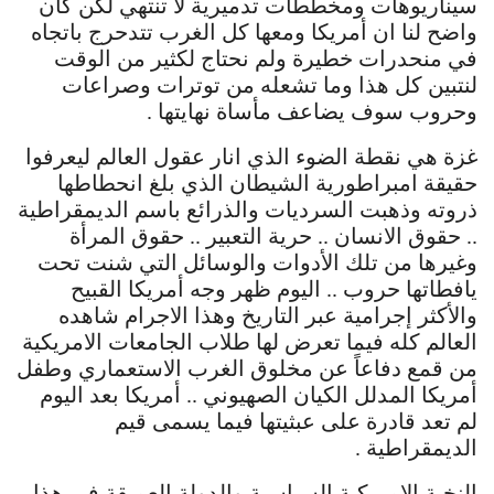
سيناريوهات ومخططات تدميرية لا تنتهي لكن كان
واضح لنا ان أمريكا ومعها كل الغرب تتدحرج باتجاه
في منحدرات خطيرة ولم نحتاج لكثير من الوقت
لنتبين كل هذا وما تشعله من توترات وصراعات
وحروب سوف يضاعف مأساة نهايتها .
غزة هي نقطة الضوء الذي انار عقول العالم ليعرفوا
حقيقة امبراطورية الشيطان الذي بلغ انحطاطها
ذروته وذهبت السرديات والذرائع باسم الديمقراطية
.. حقوق الانسان .. حرية التعبير .. حقوق المرأة
وغيرها من تلك الأدوات والوسائل التي شنت تحت
يافطاتها حروب .. اليوم ظهر وجه أمريكا القبيح
والأكثر إجرامية عبر التاريخ وهذا الاجرام شاهده
العالم كله فيما تعرض لها طلاب الجامعات الامريكية
من قمع دفاعاً عن مخلوق الغرب الاستعماري وطفل
أمريكا المدلل الكيان الصهيوني .. أمريكا بعد اليوم
لم تعد قادرة على عبثيتها فيما يسمى قيم
الديمقراطية .
النخبة الامريكية السياسية والدولة العميقة في هذا