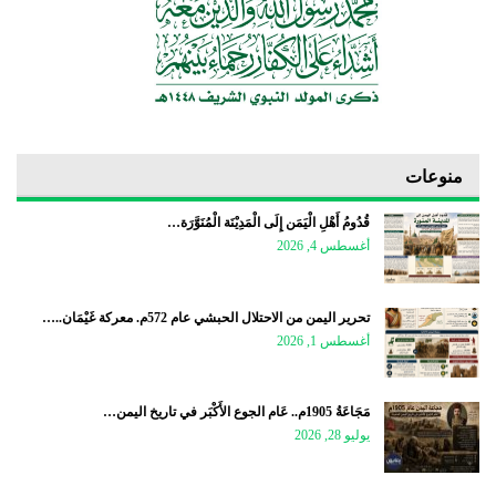
منوعات
قُدُومُ أَهْلِ الْيَمَن إِلَى الْمَدِيْنَة الْمُنَوَّرَة…
أغسطس 4, 2026
تحرير اليمن من الاحتلال الحبشي عام 572م. معركة غَيْمَان..…
أغسطس 1, 2026
مَجَاعَةُ 1905م.. عَام الجوع الأَكْبَر في تاريخ اليمن…
يوليو 28, 2026