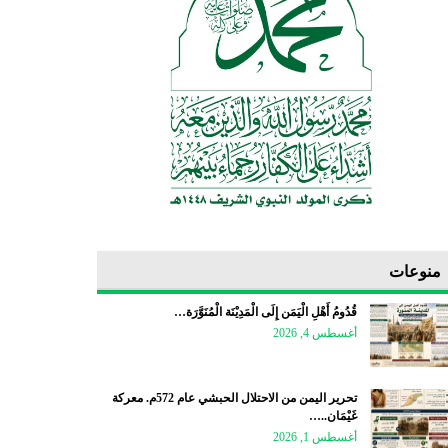
منوعات
قُدُومُ أَهْلِ الْيَمَن إِلَى الْمَدِيْنَة الْمُنَوَّرَة…
أغسطس 4, 2026
تحرير اليمن من الاحتلال الحبشي عام 572م. معركة
غَيْمَان..…
أغسطس 1, 2026