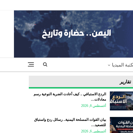
تبة الميديا
تقارير
الردع الاستباقي .. كيف أعادت الضربة النوعية رسم
معادلات…
أغسطس 6, 2026
بيان القوات المسلحة اليمنية.. رسائل ردع واستباق
للتصعيد…
أغسطس 6, 2026