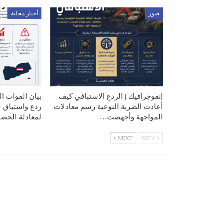
صور
أخبار محلية
إنفوجرافيك | الردع الاستباقي كيف
بيان القوات ال
أعادت الضربة النوعية رسم معادلات
ردع واستباق ل
المواجهة وأجهضت…
لمعادلة الحصا
NEXT
PREV