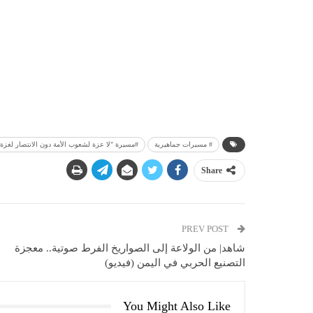
# مسيرات جماهيرية
#مسيرة "لا عزة لشعوب الأمة دون الانتصار لغزة"
Share
PREV POST
شاهد| من الولاعة إلى الصواريخ الفرط صوتية.. معجزة
التصنيع الحربي في اليمن (فيديو)
You Might Also Like