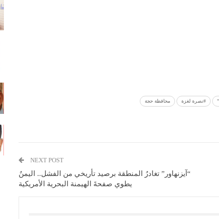
#نصرة لغزة
محافظة حجة
NEXT POST
“آيزنهاور” تغادرُ المنطقة برصيد تأريخي من الفشل.. اليمنُ
يطوي صفحةَ الهيمنة البحرية الأمريكية