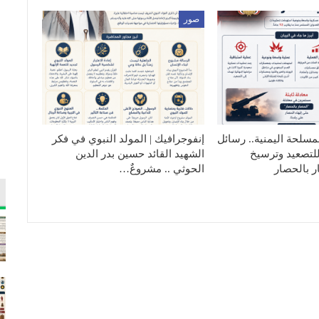
صور
مسلحة اليمنية.. رسائل
إنفوجرافيك | المولد النبوي في فكر
لتصعيد وترسيخ
الشهيد القائد حسين بدر الدين
ر بالحصار
الحوثي .. مشروعٌ…