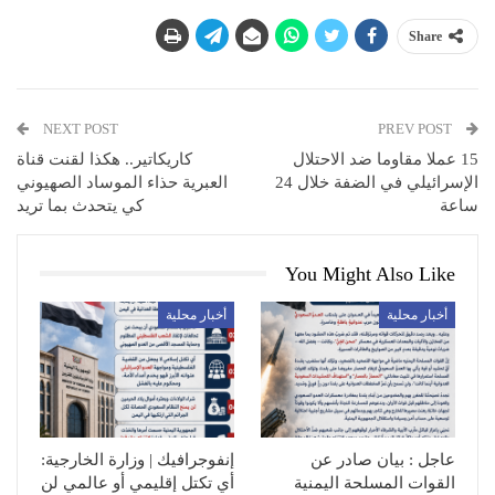
Share
NEXT POST
PREV POST
15 عملا مقاوما ضد الاحتلال
كاريكاتير.. هكذا لقنت قناة
الإسرائيلي في الضفة خلال 24
العبرية حذاء الموساد الصهيوني
ساعة
كي يتحدث بما تريد
You Might Also Like
أخبار محلية
أخبار محلية
عاجل : بيان صادر عن
إنفوجرافيك | وزارة الخارجية:
القوات المسلحة اليمنية
أي تكتل إقليمي أو عالمي لن