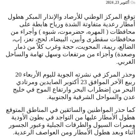
On
أكتوبر 23, 2024
توقع المركز الوطني للأرصاد والإنذار المبكر هطول
أمطار رعدية متفاوتة الشدة ورياح هابطة على
محافظات ( المهره، حضرموت، شبوه ) وأجراء من
محافظات سقطرى وأبين، البيضاء، لحج، تعز، إب،
الضالع، ريمة، المحويت، حجة وغرب كلاً من ذمار
وصعدة) وأجزاء من مرتفعات وسهل تهامة والساحل
الغربي.
وحذر المركز في نشرته الجوية لليوم الأربعاء 20
ربيع الآخر الموافق 23 أكتوبر الصايدين ومرتادي
البحر من إضطراب البحر وارتفاع الموج في خليج
عدن والسواحل الشرقية والجنوبية.
كما حذر المواطنين والسائقين في المناطق المتوقع
هطول الأمطار عليها من التواجد في بطون الأودية
وممرات السيول والطرقات الجبلية وعبور الجسور
أثناء وبعد هطول الأمطار ومن العواصف الرعدية.