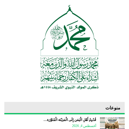
منوعات
قُدُومُ أَهْلِ الْيَمَن إِلَى الْمَدِيْنَة الْمُنَوَّرَة…
أغسطس 4, 2026