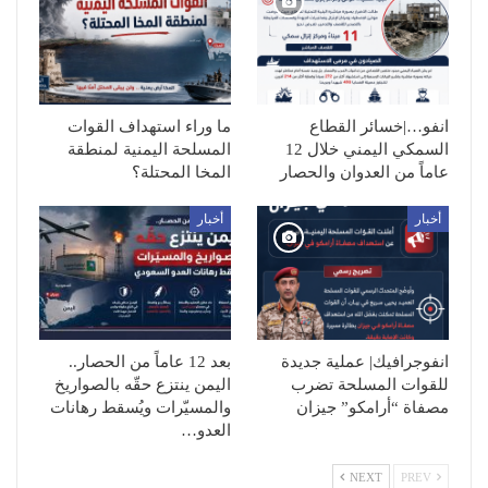
انفو…|خسائر القطاع
ما وراء استهداف القوات
السمكي اليمني خلال 12
المسلحة اليمنية لمنطقة
عاماً من العدوان والحصار
المخا المحتلة؟
أخبار
أخبار
انفوجرافيك| عملية جديدة
بعد 12 عاماً من الحصار..
للقوات المسلحة تضرب
اليمن ينتزع حقّه بالصواريخ
مصفاة “أرامكو” جيزان
والمسيّرات ويُسقط رهانات
العدو…
NEXT
PREV