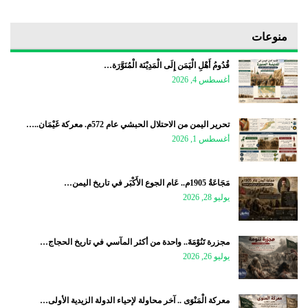
منوعات
قُدُومُ أَهْلِ الْيَمَن إِلَى الْمَدِيْنَة الْمُنَوَّرَة…
أغسطس 4, 2026
تحرير اليمن من الاحتلال الحبشي عام 572م. معركة غَيْمَان..…
أغسطس 1, 2026
مَجَاعَةُ 1905م.. عَام الجوع الأَكْبَر في تاريخ اليمن…
يوليو 28, 2026
مجزرة تَنُوْمَةَ.. واحدة من أكثر المآسي في تاريخ الحجاج…
يوليو 26, 2026
معركة الْمَنْوَى .. آخر محاولة لإحياء الدولة الزيدية الأولى…