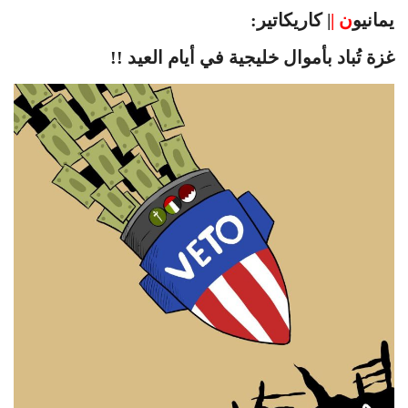
يمانيو
ن |
| كاريكاتير:
غزة تُباد بأموال خليجية في أيام العيد !!