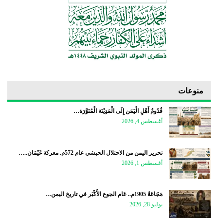
منوعات
قُدُومُ أَهْلِ الْيَمَن إِلَى الْمَدِيْنَة الْمُنَوَّرَة…
أغسطس 4, 2026
تحرير اليمن من الاحتلال الحبشي عام 572م. معركة غَيْمَان..…
أغسطس 1, 2026
مَجَاعَةُ 1905م.. عَام الجوع الأَكْبَر في تاريخ اليمن…
يوليو 28, 2026