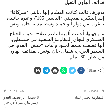
قذائف الهاون الثقيل.
بدورها، قالت كتائب القسّام إنها دبابتي “ميركافا”
إسرائيليّتَين، بقذيفتي “الياسين 105″، وعبوة جانبية،
بالقرب من دوار أبو حميد وسط مدينة خان يونس.
من جهتها، أعلنت ألوية الناصر صلاح الدين، الجناح
العسكري للجان المقاومة الشعبية في فلسطين،
أنها قصفت تجمعاً لجنود وآليات “جيش” العدو، في
السطر الغربي، شمال خان يونس، بقذائف الهاون
من عيار “60” ملم.
Share
NEXT POST
PREV POST
المقاومة تحمي لبنان
8 شهداء إثر قصف العدو
الإسرائيلي منزلاً في حي
الزيتون