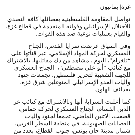
غزة| يمانيون
تواصل المقاومة الفلسطينية بفصائلها كافة التصدي
للاحتلال الإسرائيلي وقواته المتقدمة في قطاع غزة،
والقيام بعمليات نوعية ضد هذه القوات.
وفي السياق عرضت سرايا القدس، الجناح
العسكري لحركة الجهاد الإسلامي، عبر قناتها على
“تلغرام”، اليوم ، مشاهد من دك مقاتليها، بالاشتراك
مع كتائب “أبو علي مصطفى”، الجناح العسكري
للجبهة الشعبية لتحرير فلسطين، تجمعات جنود
وآليات العدو الإسرائيلي المتوغلين شرق غزة،
بقذائف الهاون
كما أعلنت السرايا، أنها وبالاشتراك مع كتائب عز
الدين القسام، الجناح العسكري لحركة حماس،
قصفت، الاثنين الماضي، تجمعاً لجنود وآليات
العصابات الصهيونية، في منطقة السطر الغربي،
شمال مدينة خان يونس، جنوب القطاع، بعدد من